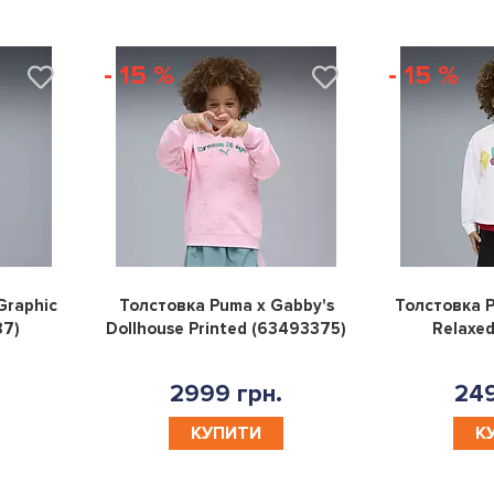
- 15 %
- 15 %
0
0
Graphic
Толстовка Puma x Gabby's
Толстовка P
87)
Dollhouse Printed (63493375)
Relaxed
2999 грн.
249
КУПИТИ
К