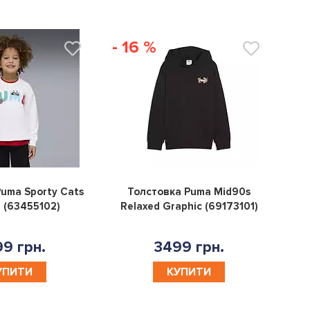
- 16 %
0
0
uma Sporty Cats
Толстовка Puma Mid90s
 (63455102)
Relaxed Graphic (69173101)
9 грн.
3499 грн.
УПИТИ
КУПИТИ