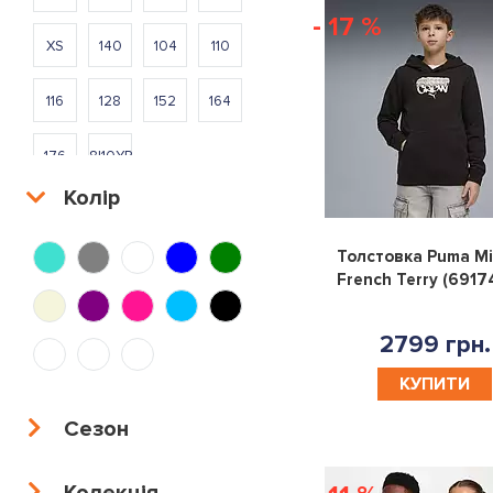
- 17 %
XS
140
104
110
116
128
152
164
176
8|10YR
Колір
S
M
L
XL
Толстовка Puma M
XS
140
104
110
French Terry (6917
116
128
152
164
2799 грн.
КУПИТИ
176
8|10YR
Сезон
S
M
L
XL
Колекція