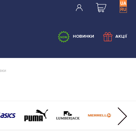
UA
RU
НОВИНКИ
АКЦІЇ
вки