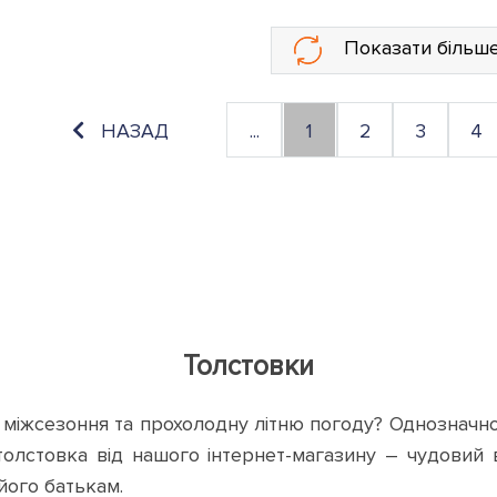
Показати більш
НАЗАД
...
1
2
3
4
Толстовки
д міжсезоння та прохолодну літню погоду? Однозначно
 толстовка від нашого інтернет-магазину – чудовий 
 його батькам.