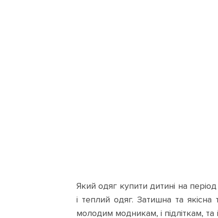
116
128
152
164
176
8|10YR
S
M
L
XL
XS
140
104
110
116
128
152
164
176
8|10YR
S
M
L
XL
Який одяг купити дитині на періо
XS
140
104
110
і теплий одяг. Затишна та якісна
молодим модникам, і підліткам, та