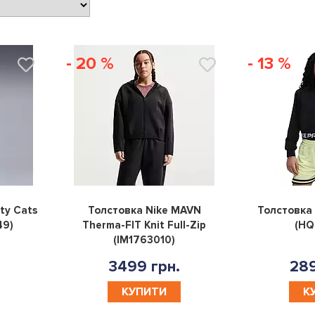
- 20 %
- 13 %
0
0
ty Cats
Толстовка Nike MAVN
Толстовка 
49)
Therma-FIT Knit Full-Zip
(HQ
(IM1763010)
3499 грн.
289
КУПИТИ
К