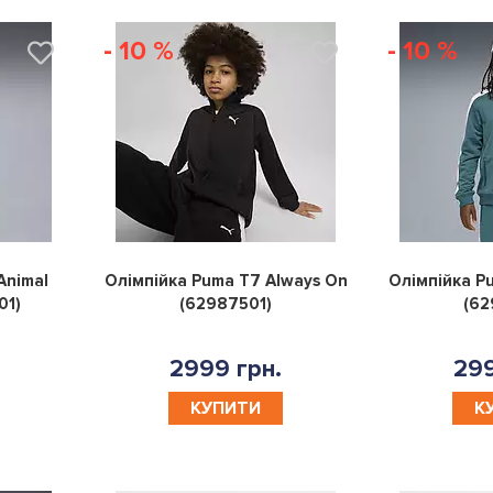
- 10 %
- 10 %
0
0
Animal
Олімпійка Puma T7 Always On
Олімпійка P
01)
(62987501)
(62
2999 грн.
299
КУПИТИ
К