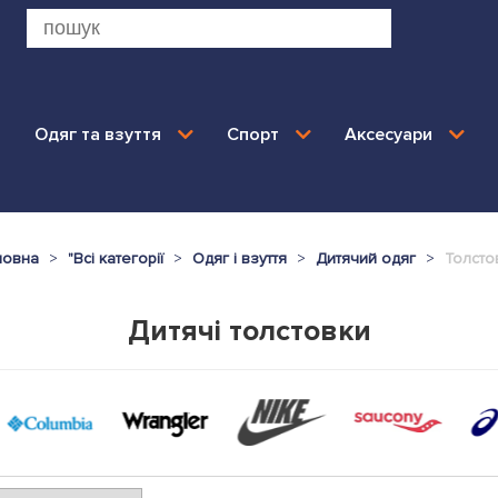
Одяг та взуття
Спорт
Аксесуари
ловна
"
Всі категорії
Одяг і взуття
Дитячий одяг
Толсто
Дитячі толстовки