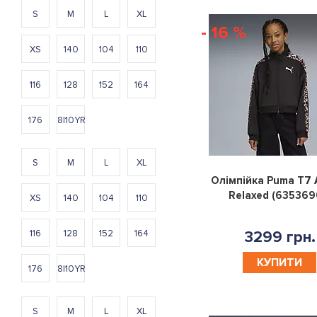
S
M
L
XL
- 16 %
XS
140
104
110
116
128
152
164
176
8|10YR
S
M
L
XL
Олімпійка Puma T7 
Relaxed (635369
XS
140
104
110
116
128
152
164
3299 грн.
КУПИТИ
176
8|10YR
S
M
L
XL