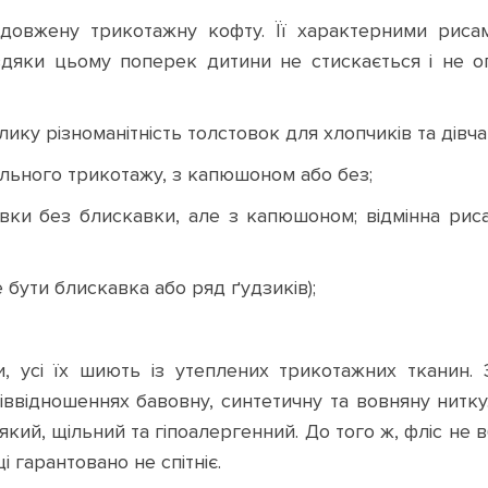
довжену трикотажну кофту. Її характерними риса
вдяки цьому поперек дитини не стискається і не ого
ку різноманітність толстовок для хлопчиків та дівчато
ільного трикотажу, з капюшоном або без;
овки без блискавки, але з капюшоном; відмінна рис
е бути блискавка або ряд ґудзиків);
, усі їх шиють із утеплених трикотажних тканин. 
піввідношеннях бавовну, синтетичну та вовняну нитк
який, щільний та гіпоалергенний. До того ж, фліс не вб
і гарантовано не спітніє.