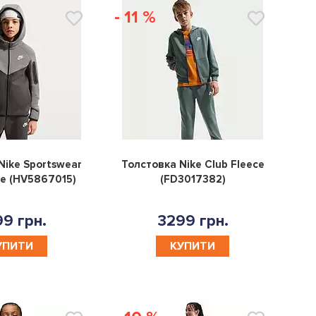
- 11 %
0
0
Nike Sportswear
Толстовка Nike Club Fleece
ce (HV5867015)
(FD3017382)
9 грн.
3299 грн.
УПИТИ
КУПИТИ