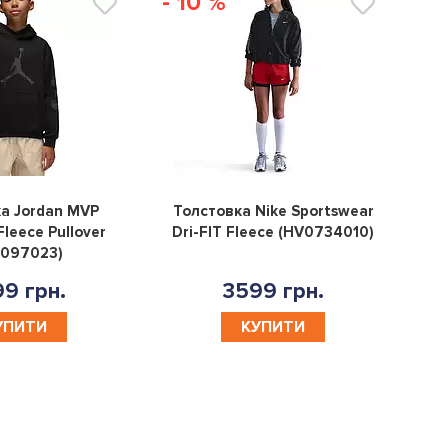
- 10 %
0
0
а Jordan MVP
Толстовка Nike Sportswear
leece Pullover
Dri-FIT Fleece (HV0734010)
F097023)
9 грн.
3599 грн.
УПИТИ
КУПИТИ