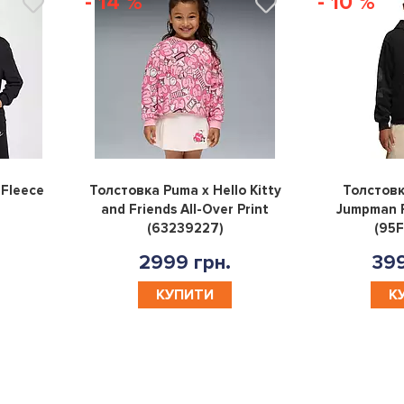
- 14 %
- 10 %
0
0
 Fleece
Толстовка Puma x Hello Kitty
Толстовк
and Friends All-Over Print
Jumpman F
(63239227)
(95
2999 грн.
399
КУПИТИ
К