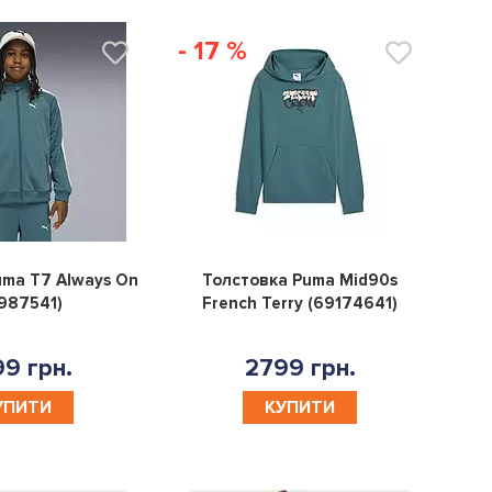
- 17 %
0
0
uma T7 Always On
Толстовка Puma Mid90s
987541)
French Terry (69174641)
9 грн.
2799 грн.
УПИТИ
КУПИТИ