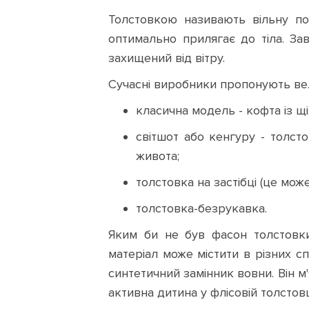
116
128
152
164
Толстовкою називають вільну по
оптимально прилягає до тіла. За
176
8|10YR
захищений від вітру.
S
M
L
XL
Сучасні виробники пропонують вели
класична модель - кофта із щ
XS
140
104
110
світшот або кенгуру - толст
116
128
152
164
живота;
толстовка на застібці (це мож
176
8|10YR
толстовка-безрукавка.
S
M
L
XL
Яким би не був фасон толстовки
матеріал може містити в різних с
XS
140
104
110
синтетичний замінник вовни. Він м'
активна дитина у флісовій толстовц
116
128
152
164