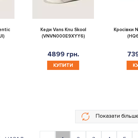
0
0
entic
Кеди Vans Knu Skool
Кросівки N
I)
(VNVN000E9XYY6)
(HQ
4899 грн.
739
КУПИТИ
К
Показати більш