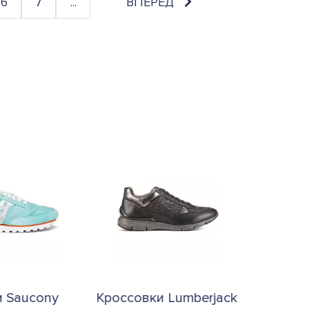
6
7
...
ВПЕРЕД
и Saucony
Кроссовки Lumberjack
Кроссов