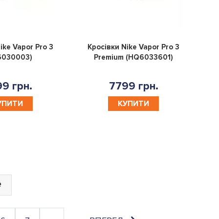
0
0
ike Vapor Pro 3
Кросівки Nike Vapor Pro 3
6030003)
Premium (HQ6033601)
9 грн.
7799 грн.
УПИТИ
КУПИТИ
е