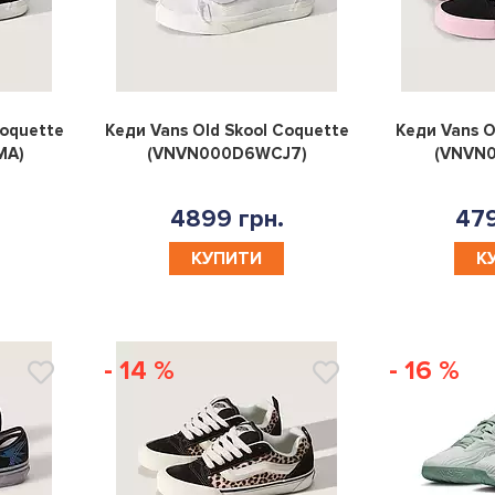
0
0
Coquette
Кеди Vans Old Skool Coquette
Кеди Vans O
MA)
(VNVN000D6WCJ7)
(VNVN
4899 грн.
479
КУПИТИ
К
- 14 %
- 16 %