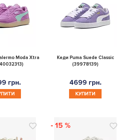
0
0
alermo Moda Xtra
Кеди Puma Suede Classic
40032313)
(39978139)
9 грн.
4699 грн.
УПИТИ
КУПИТИ
- 15 %