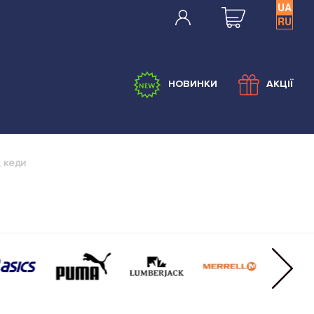
UA
RU
НОВИНКИ
АКЦІЇ
, кеди