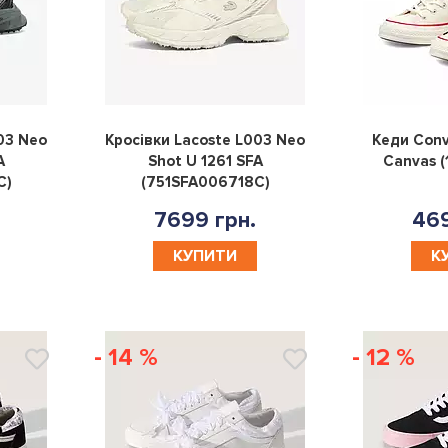
0
0
03 Neo
Кросівки Lacoste L003 Neo
Кеди Conv
A
Shot U 1261 SFA
Canvas 
C)
(751SFA006718C)
7699 грн.
469
КУПИТИ
К
- 14 %
- 12 %