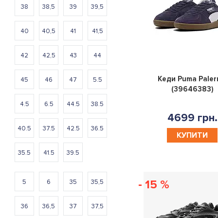
38
38,5
39
39,5
40
40,5
41
41,5
42
42,5
43
44
Кеди Puma Pale
45
46
47
5.5
(39646383)
4.5
6.5
44.5
38.5
4699 грн.
40.5
37.5
42.5
36.5
КУПИТИ
35.5
41.5
39.5
- 15 %
5
6
35
35,5
36
36,5
37
37,5