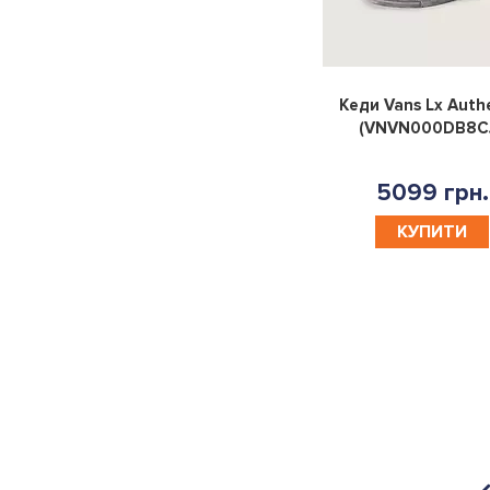
38
38,5
39
39,5
Кеди Vans Lx Auth
40
40,5
41
41,5
(VNVN000DB8CJ
42
42,5
43
44
5099 грн.
45
46
47
5.5
КУПИТИ
4.5
6.5
44.5
38.5
40.5
37.5
42.5
36.5
35.5
41.5
39.5
5
6
35
35,5