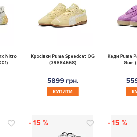
0
0
x Nitro
Кросівки Puma Speedcat OG
Кеди Puma P
001)
(39884668)
Gum (
5899 грн.
559
КУПИТИ
К
- 15 %
- 15 %