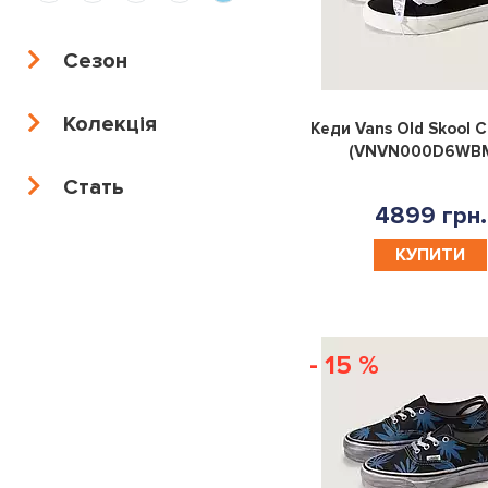
38
38,5
39
39,5
Сезон
40
40,5
41
41,5
Колекція
Кеди Vans Old Skool 
42
42,5
43
44
(VNVN000D6WB
Стать
45
46
47
5.5
4899 грн.
КУПИТИ
4.5
6.5
44.5
38.5
40.5
37.5
42.5
36.5
- 15 %
35.5
41.5
39.5
5
6
35
35,5
36
36,5
37
37,5