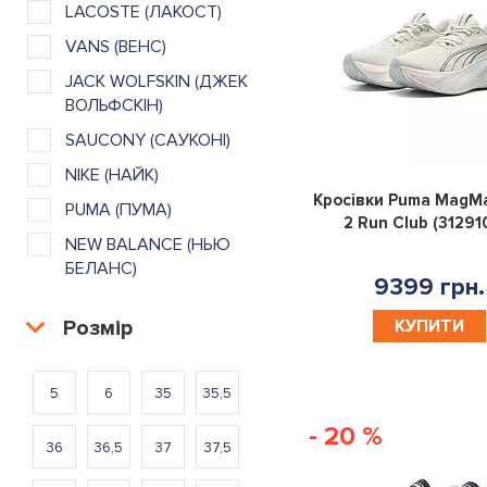
LACOSTE (ЛАКОСТ)
VANS (ВЕНС)
JACK WOLFSKIN (ДЖЕК
ВОЛЬФСКІН)
SAUCONY (САУКОНІ)
NIKE (НАЙК)
Кросівки Puma MagMa
PUMA (ПУМА)
2 Run Club (31291
NEW BALANCE (НЬЮ
БЕЛАНС)
9399 грн.
Розмір
КУПИТИ
5
6
35
35,5
- 20 %
36
36,5
37
37,5