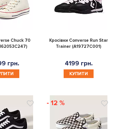
0
0
erse Chuck 70
Кросівки Converse Run Star
(162053C247)
Trainer (A19727C001)
9 грн.
4199 грн.
УПИТИ
КУПИТИ
- 12 %