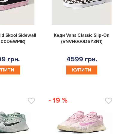
0
0
ld Skool Sidewall
Кеди Vans Classic Slip-On
000D6WPIB)
(VNVN000D6Y3N1)
9 грн.
4599 грн.
УПИТИ
КУПИТИ
- 19 %