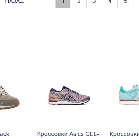
НАЗАД
...
1
2
3
4
5
ack
Кроссовки Asics GEL-
Кроссовк