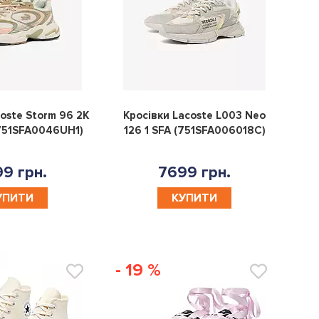
0
0
oste Storm 96 2K
Кросівки Lacoste L003 Neo
(751SFA0046UH1)
126 1 SFA (751SFA006018C)
9 грн.
7699 грн.
УПИТИ
КУПИТИ
- 19 %