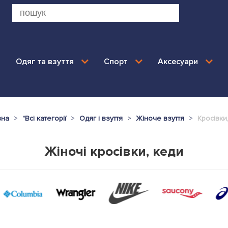
Одяг та взуття
Спорт
Аксесуари
вна
"
Всі категорії
Одяг і взуття
Жіноче взуття
Кросівки
Жіночі кросівки, кеди