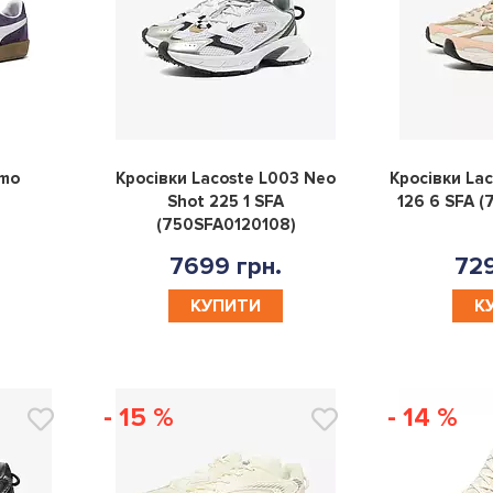
0
0
rmo
Кросівки Lacoste L003 Neo
Кросівки Lac
Shot 225 1 SFA
126 6 SFA 
(750SFA0120108)
7699 грн.
729
КУПИТИ
К
- 15 %
- 14 %