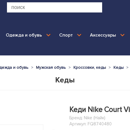
Одежда и обувь
Спорт
Аксессуары
дежда и обувь
Мужская обувь
Кроссовки, кеды
Кеды
Кеды
Кеди Nike Court Vi
Бренд:
Nike (Найк)
Артикул: FQ8740480