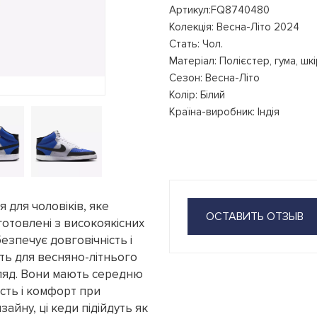
Артикул:FQ8740480
Колекція: Весна-Літо 2024
Стать: Чол.
Матеріал: Полієстер, гума, шк
Сезон: Весна-Літо
Колір: Білий
Країна-виробник: Індія
я для чоловіків, яке
ОСТАВИТЬ ОТЗЫВ
готовлені з високоякісних
безпечує довговічність і
дять для весняно-літнього
игляд. Вони мають середню
ість і комфорт при
айну, ці кеди підійдуть як