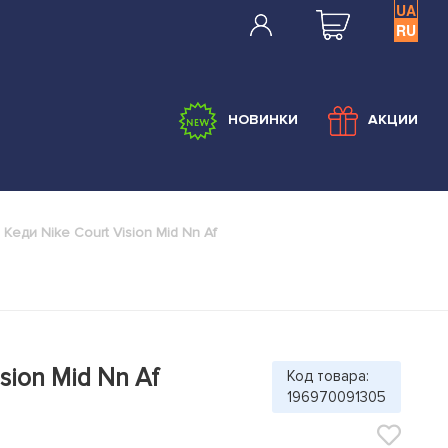
UA
RU
НОВИНКИ
АКЦИИ
Кеди Nike Court Vision Mid Nn Af
sion Mid Nn Af
Код товара:
196970091305