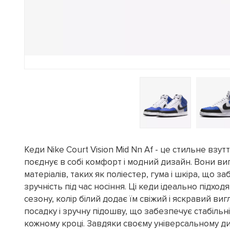
Кеди Nike Court Vision Mid Nn Af - це стильне взутт
поєднує в собі комфорт і модний дизайн. Вони ви
матеріалів, таких як поліестер, гума і шкіра, що за
зручність під час носіння. Ці кеди ідеально підхо
сезону, колір білий додає їм свіжий і яскравий в
посадку і зручну підошву, що забезпечує стабільн
кожному кроці. Завдяки своєму універсальному диз