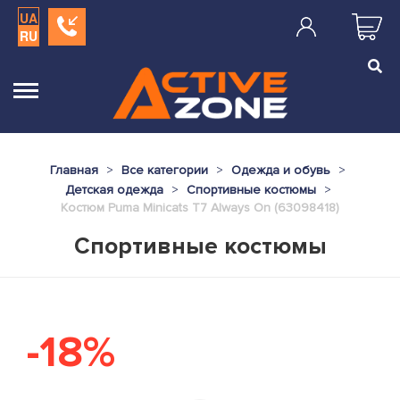
UA
RU
Главная
Все категории
Одежда и обувь
Детская одежда
Спортивные костюмы
Костюм Puma Minicats T7 Always On (63098418)
Спортивные костюмы
-18%