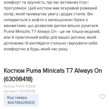
комфорт та зручність під час активних ігор і
прогулянок. Цей костюм має яскравий рожевий
колір, який привертає увагу і додає стилю. Він
складається з кофти з капюшоном і брюк з
манжетами, що дозволяє дитині вільно рухатися.
Puma Minicats T7 Always On - це не тільки модний,
але й практичний вибір для вашої дитини, який
допоможе їй виглядати стильно і відчувати себе
комфортно в будь-який час року.
Костюм Puma Minicats T7 Always On
(63098418)
Бренд:
Puma (Пума)
Артикул: 63098418
Код товара:
4067984295613