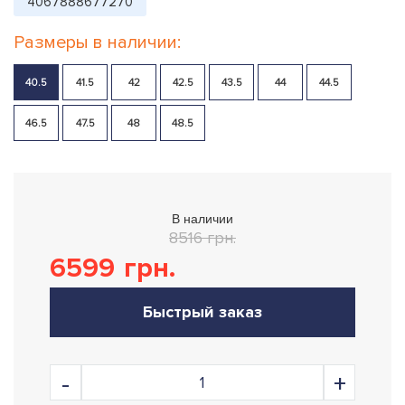
4067888677270
Размеры в наличии:
40.5
41.5
42
42.5
43.5
44
44.5
46.5
47.5
48
48.5
В наличии
8516 грн.
6599
грн.
Быстрый заказ