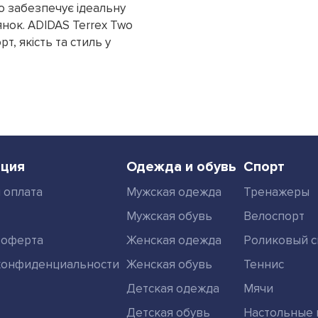
о забезпечує ідеальну
янок. ADIDAS Terrex Two
т, якість та стиль у
ция
Одежда и обувь
Спорт
 оплата
Мужская одежда
Тренажеры
Мужская обувь
Велоспорт
 оферта
Женская одежда
Роликовый с
конфиденциальности
Женская обувь
Теннис
Детская одежда
Мячи
Детская обувь
Настольные 