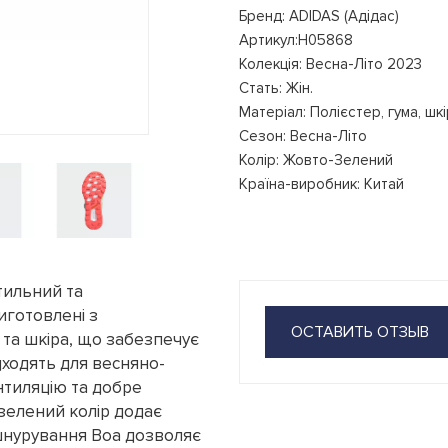
Бренд: ADIDAS (Адідас)
Артикул:H05868
Колекція: Весна-Літо 2023
Стать: Жін.
Матеріал: Полієстер, гума, шк
Сезон: Весна-Літо
Колір: Жовто-Зелений
Країна-виробник: Китай
тильний та
иготовлені з
ОСТАВИТЬ ОТЗЫВ
а та шкіра, що забезпечує
ідходять для весняно-
нтиляцію та добре
-зелений колір додає
 шнурування Boa дозволяє