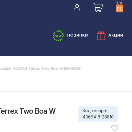
UA
RU
НОВИНКИ
АКЦИИ
осівки ADIDAS Terrex Two Boa W (H05868)
Terrex Two Boa W
Код товара:
4065418128810