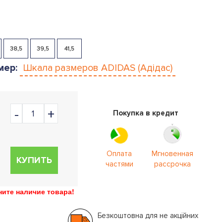
38,5
39,5
41,5
мер:
Шкала размеров
ADIDAS (Адідас)
Покупка в кредит
Оплата
Мгновенная
КУПИТЬ
частями
рассрочка
ите наличие товара!
Безкоштовна для не акційних