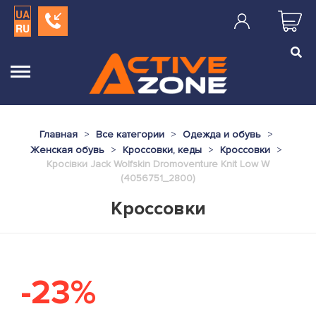
UA
RU
Главная
Все категории
Одежда и обувь
Женская обувь
Кроссовки, кеды
Кроссовки
Кросівки Jack Wolfskin Dromoventure Knit Low W
(4056751_2800)
Кроссовки
-23%