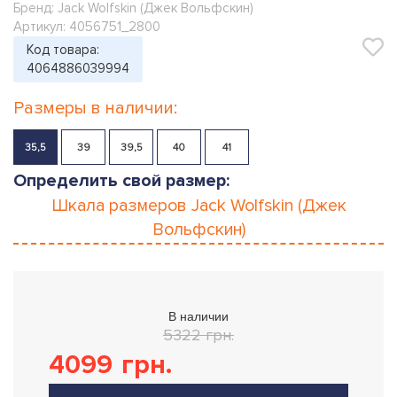
Бренд:
Jack Wolfskin (Джек Вольфскин)
Артикул: 4056751_2800
Код товара:
4064886039994
Размеры в наличии:
35,5
39
39,5
40
41
Определить свой размер:
Шкала размеров
Jack Wolfskin (Джек
Вольфскин)
В наличии
5322 грн.
4099
грн.