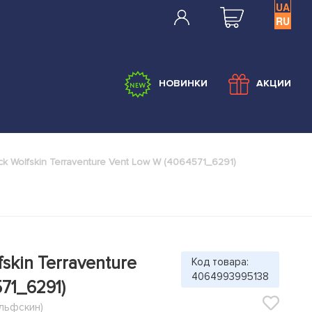
UA
RU
НОВИНКИ
АКЦИИ
ck Wolfskin Terraventure Vent Low W (4064571_6291)
skin Terraventure
Код товара:
4064993995138
71_6291)
ольфскин)