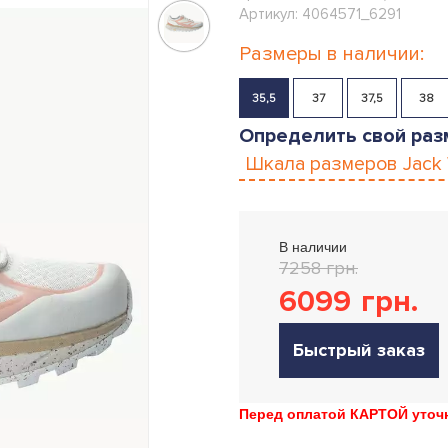
Артикул: 4064571_6291
Размеры в наличии:
35,5
37
37,5
38
Определить свой раз
Шкала размеров
Jack
В наличии
7258 грн.
6099
грн.
Быстрый заказ
Перед оплатой КАРТОЙ уточн