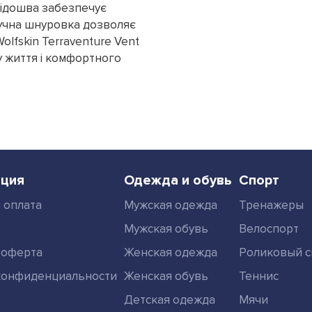
підошва забезпечує
зручна шнуровка дозволяє
olfskin Terraventure Vent
у життя і комфортного
ция
Одежда и обувь
Спорт
 оплата
Мужская одежда
Тренажеры
Мужская обувь
Велоспорт
 оферта
Женская одежда
Роликовый с
конфиденциальности
Женская обувь
Теннис
Детская одежда
Мячи