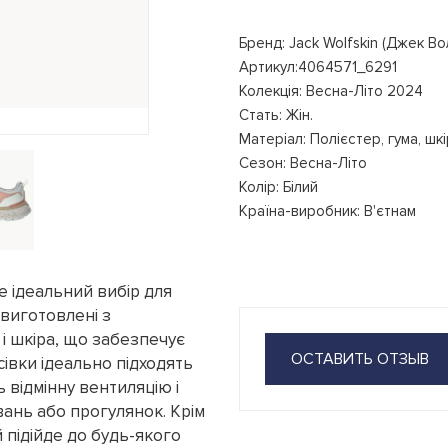
Бренд: Jack Wolfskin (Джек В
Артикул:4064571_6291
Колекція: Весна-Літо 2024
Стать: Жін.
Матеріал: Полієстер, гума, шк
Сезон: Весна-Літо
Колір: Білий
Країна-виробник: В'єтнам
це ідеальний вибір для
 виготовлені з
а і шкіра, що забезпечує
ОСТАВИТЬ ОТЗЫВ
осівки ідеально підходять
 відмінну вентиляцію і
вань або прогулянок. Крім
й підійде до будь-якого