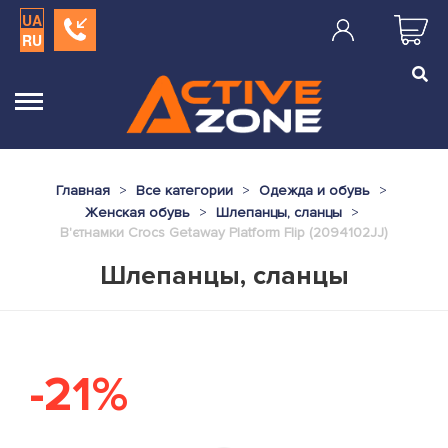
UA
RU
Главная
Все категории
Одежда и обувь
Женская обувь
Шлепанцы, сланцы
В'єтнамки Crocs Getaway Platform Flip (2094102JJ)
Шлепанцы, сланцы
-21%