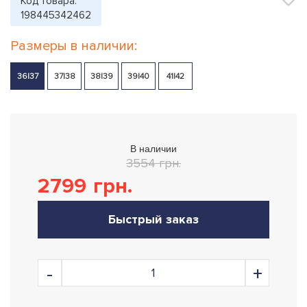
Код товара:
198445342462
Размеры в наличии:
36|37
37|38
38|39
39|40
41|42
В наличии
3554 грн.
2799
грн.
Быстрый заказ