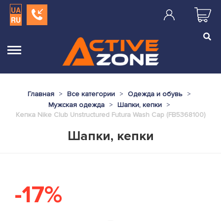
UA
RU
Главная
Все категории
Одежда и обувь
Мужская одежда
Шапки, кепки
Кепка Nike Club Unstructured Futura Wash Cap (FB5368100)
Шапки, кепки
-17%