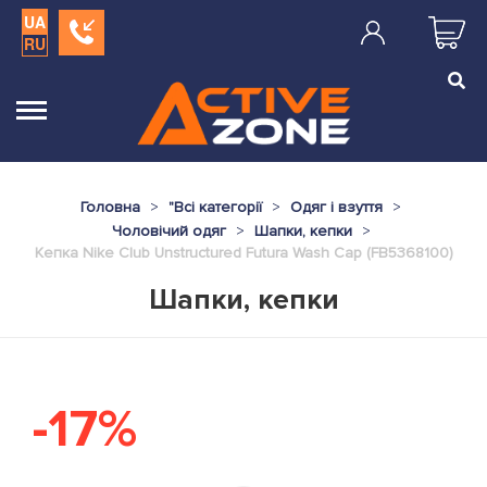
UA
RU
Головна
"
Всі категорії
Одяг і взуття
Чоловічий одяг
Шапки, кепки
Кепка Nike Club Unstructured Futura Wash Cap (FB5368100)
Шапки, кепки
-17%