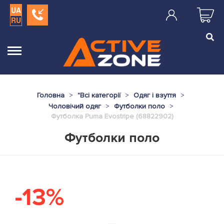
UA
RU
Головна
"
Всі категорії
Одяг і взуття
Чоловічий одяг
Футболки поло
Футболка Puma Evostripe (68822902)
Футболки поло
-13%