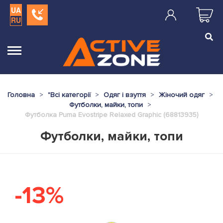
UA
RU
Головна
"
Всі категорії
Одяг і взуття
Жіночий одяг
Футболки, майки, топи
Футболка Puma Evostripe Relaxed Graphic (68813935)
Футболки, майки, топи
-13%