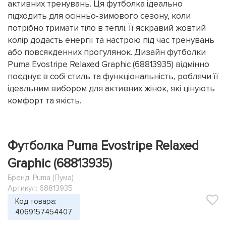
активних тренувань. Ця футболка ідеально
підходить для осінньо-зимового сезону, коли
потрібно тримати тіло в теплі. Її яскравий жовтий
колір додасть енергії та настрою під час тренувань
або повсякденних прогулянок. Дизайн футболки
Puma Evostripe Relaxed Graphic (68813935) відмінно
поєднує в собі стиль та функціональність, роблячи її
ідеальним вибором для активних жінок, які цінують
комфорт та якість.
Футболка Puma Evostripe Relaxed
Graphic (68813935)
Бренд:
Puma (Пума)
Артикул: 68813935
Код товара:
4069157454407