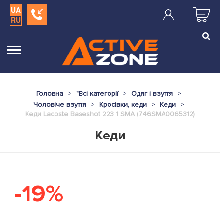
UA
RU
Головна
"
Всі категорії
Одяг і взуття
Чоловіче взуття
Кросівки, кеди
Кеди
Кеди Lacoste Baseshot 223 1 SMA (746SMA0065312)
Кеди
-19%