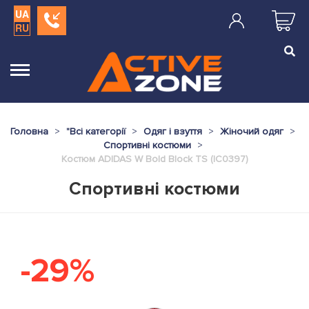
UA
RU
Головна
"
Всі категорії
Одяг і взуття
Жіночий одяг
Спортивні костюми
Костюм ADIDAS W Bold Block TS (IC0397)
Спортивні костюми
-29%