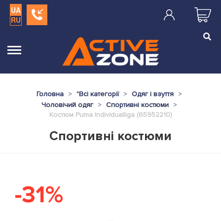
UA
RU
Головна
"
Всі категорії
Одяг і взуття
Чоловічий одяг
Спортивні костюми
Костюм Puma Individualliga (65952210)
Спортивні костюми
-31%