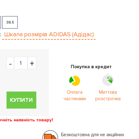
38.5
:
Шкала розмірів
ADIDAS (Адідас)
Покупка в кредит
Оплата
Миттєва
частинами
розстрочка
КУПИТИ
ніть наявність товару!
Безкоштовна для не акційних