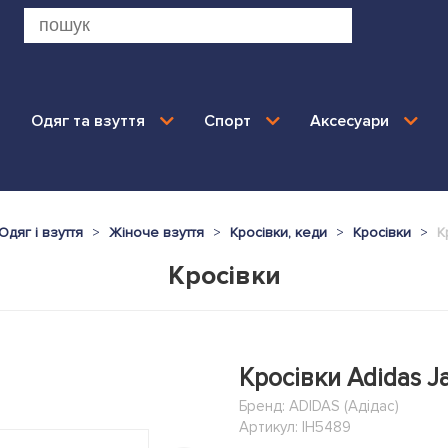
Одяг та взуття
Спорт
Аксесуари
Одяг і взуття
Жіноче взуття
Кросівки, кеди
Кросівки
К
Кросівки
Кросівки Adidas J
Бренд:
ADIDAS (Адідас)
Артикул: IH5489