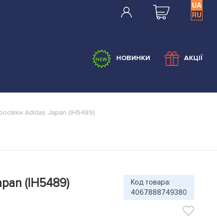
UA
RU
НОВИНКИ
АКЦІЇ
росівки Adidas Japan (IH5489)
apan (IH5489)
Код товара:
4067888749380