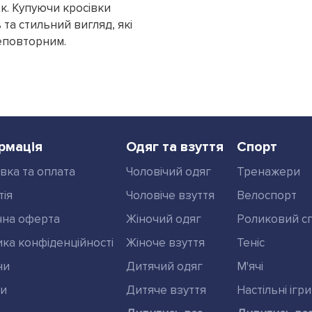
к. Купуючи кросівки
ь та стильний вигляд, які
еповторним.
рмація
Одяг та взуття
Спорт
вка та оплата
Чоловічий одяг
Тренажери
тія
Чоловіче взуття
Велоспорт
чна оферта
Жіночий одяг
Роликовий с
ика конфіденційності
Жіноче взуття
Теніс
ни
Дитячий одяг
М'ячі
ди
Дитяче взуття
Настільні ігри