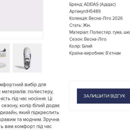
Бренд: ADIDAS (Адідас)
Артикул:IH5489
Колекція: Весна-Літо 2026
Стать: Жін.
Матеріал: Поліестер, гума, шк
Сезон: Весна-Літо
Колір: Білий
Країна-виробник: В'єтнам
комфортний вибір для
матеріалів: поліестеру,
ЗАЛИШИТИ ВІДГУК
сть під час носіння. Ці
 сезону, колір білий додає
 дизайн, який підкреслить
кравим та модним. Зручна
ть вам комфорт під час