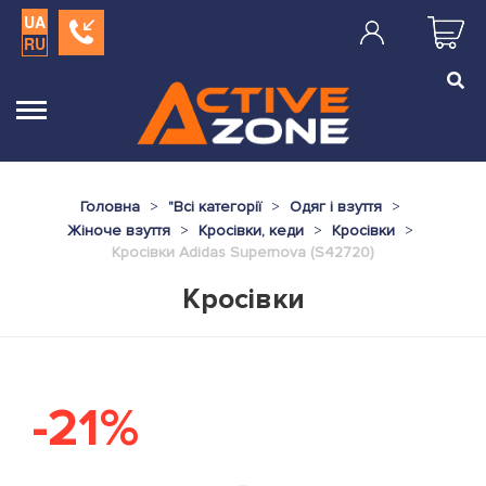
UA
RU
Головна
"
Всі категорії
Одяг і взуття
Жіноче взуття
Кросівки, кеди
Кросівки
Кросівки Adidas Supernova (S42720)
Кросівки
-21%