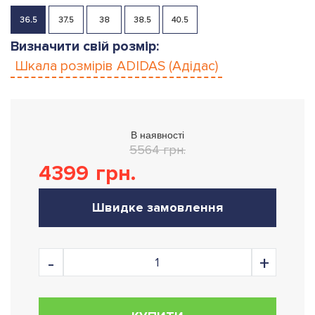
36.5
37.5
38
38.5
40.5
Визначити свій розмір:
Шкала розмірів
ADIDAS (Адідас)
В наявності
5564 грн.
4399
грн.
Швидке замовлення