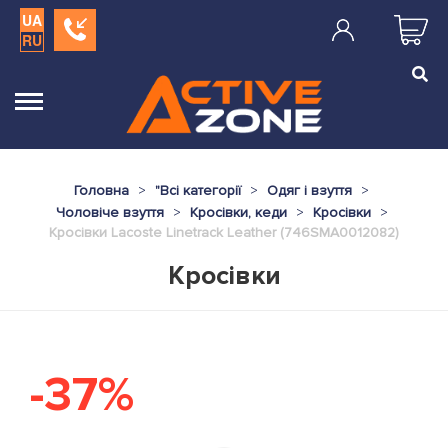
UA
RU
Головна
"
Всі категорії
Одяг і взуття
Чоловіче взуття
Кросівки, кеди
Кросівки
Кросівки Lacoste Linetrack Leather (746SMA0012082)
Кросівки
-37%