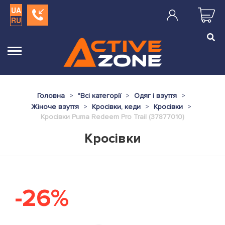
UA
RU
Головна
"
Всі категорії
Одяг і взуття
Жіноче взуття
Кросівки, кеди
Кросівки
Кросівки Puma Redeem Pro Trail (37877010)
Кросівки
-26%