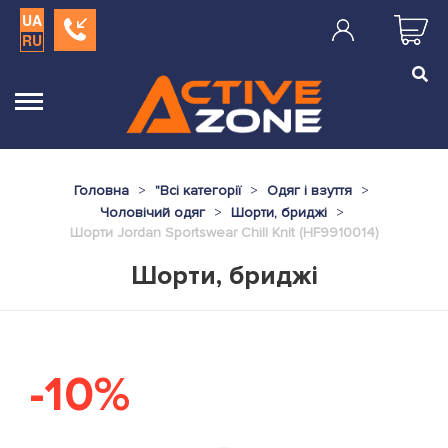
UA
RU
Головна
"
Всі категорії
Одяг і взуття
Чоловічий одяг
Шорти, бриджі
Шорти Jordan Sportswear Chill Knit (HF9910014)
Шорти, бриджі
-10%