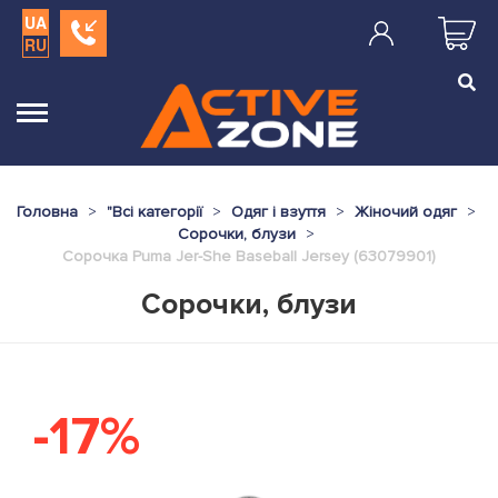
UA
RU
Головна
"
Всі категорії
Одяг і взуття
Жіночий одяг
Сорочки, блузи
Сорочка Puma Jer-She Baseball Jersey (63079901)
Сорочки, блузи
-17%