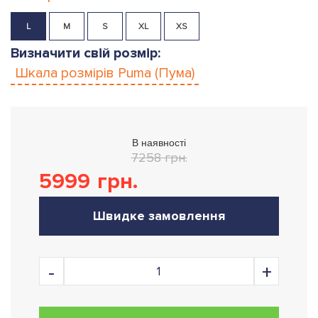
L
M
S
XL
XS
Визначити свій розмір:
Шкала розмірів
Puma (Пума)
В наявності
7258 грн.
5999
грн.
Швидке замовлення