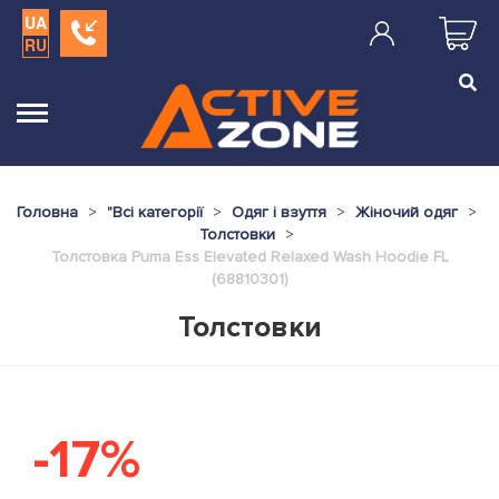
UA
RU
Головна
"
Всі категорії
Одяг і взуття
Жіночий одяг
Толстовки
Толстовка Puma Ess Elevated Relaxed Wash Hoodie FL
(68810301)
Толстовки
-17%