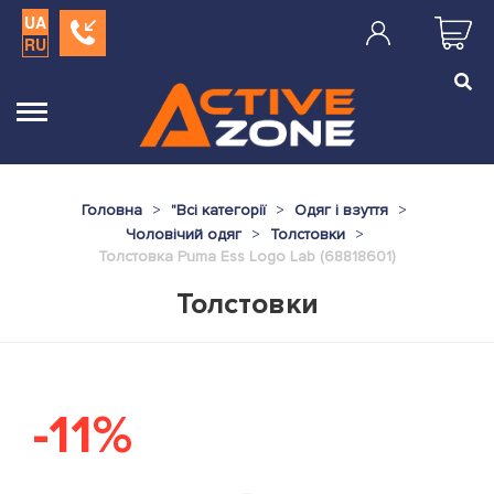
UA
RU
Головна
"
Всі категорії
Одяг і взуття
Чоловічий одяг
Толстовки
Толстовка Puma Ess Logo Lab (68818601)
Толстовки
-11%