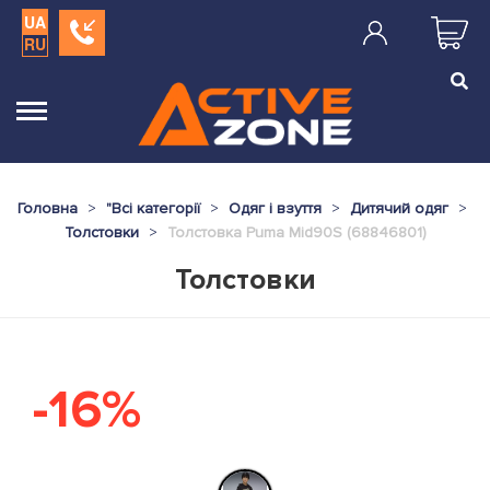
UA
RU
Головна
"
Всі категорії
Одяг і взуття
Дитячий одяг
Толстовки
Толстовка Puma Mid90S (68846801)
Толстовки
-16%