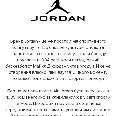
Бренд Jordan - це не просто лінія спортивного
одягу і взуття. Це символ культури, стилю та
справжнього світового впливу. Історія бренду
почалася в 1984 році, коли легендарний
баскетболіст Майкл Джордан уклав угоду з Nike на
створення власної лінії взуття. З цього моменту
почалася нова епоха в світі спортивної моди.
Перша модель взуття Air Jordan була випущена в
1985 році і негайно викликала фурор у світі спорту
та моди. Ці кросівки не лише відрізнялися
передовими технологіями та унікальним дизайном,
а й стали символом стилю та самовираження для