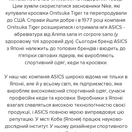
Цим зуміли скористатися засновники Nike, які
купували кросівки Onitsuka Tiger та перепродували
до США. Справи йшли добре і в 1977 році компанія
Onitsuka Tiger розширилася і отримала ім'я ASICS -
абревіатура від Anima sana in corpore sano (у
здоровому тілі здоровий дух). Сьогодні бренд ASICS
з Японії належить до топових брендів і входить до
п'ятірки світових лідерів, які виробляють
спортивний одяг, кеди та кросівки.
У наш час компанія ASICS широко відома не тільки в
Японії, але й у всьому світі, як підприємство, яке
виробляє високоякісний спортивний одяг, сучасні
професійні кеди та кросівки. Виробники з Японії
взагалі славляться високою технологічністю своєї
продукції, і ASICS повною мірою виправдовує цю
репутацію. У місті Кобе (Японія) працює науково-
дослідний інститут. У ньому дизайнери спортивного