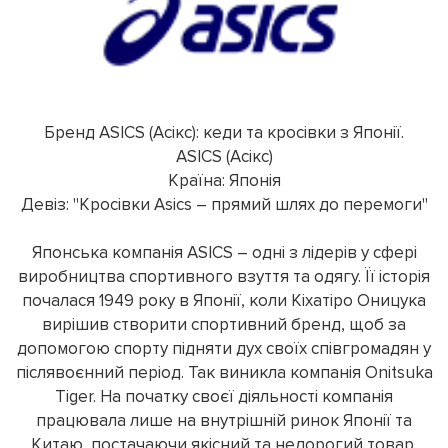
Бренд ASICS (Асікс): кеди та кросівки з Японії.
ASICS (Асікс)
Країна: Японія
Девіз: "Кросівки Asics – прямий шлях до перемоги"
Японська компанія ASICS – одні з лідерів у сфері
виробництва спортивного взуття та одягу. Її історія
почалася 1949 року в Японії, коли Кіхатіро Оницука
вирішив створити спортивний бренд, щоб за
допомогою спорту підняти дух своїх співгромадян у
післявоєнний період. Так виникла компанія Onitsuka
Tiger. На початку своєї діяльності компанія
працювала лише на внутрішній ринок Японії та
Китаю, постачаючи якісний та недорогий товар.