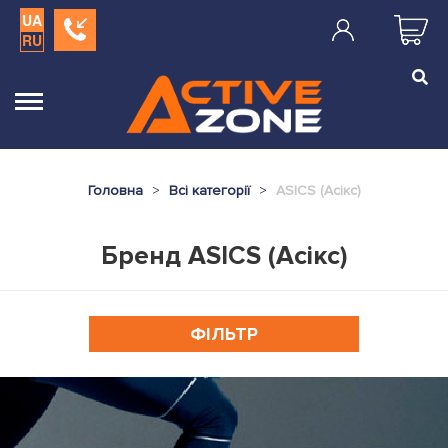
UA
RU
Головна
Всі категорії
ASICS (Асікс)
Бренд ASICS (Асікс)
ФІЛЬТР