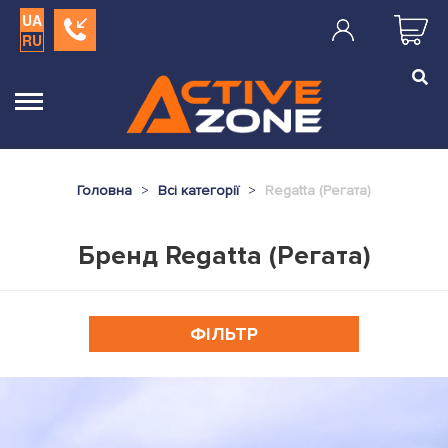
UA
RU
Головна
Всі категорії
Regatta (Регата)
Бренд Regatta (Регата)
ФІЛЬТР