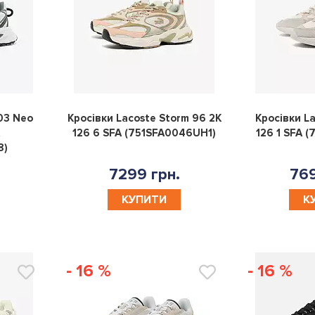
0
0
03 Neo
Кросівки Lacoste Storm 96 2K
Кросівки L
A
126 6 SFA (751SFA0046UH1)
126 1 SFA 
8)
7299 грн.
769
КУПИТИ
К
- 16 %
- 16 %