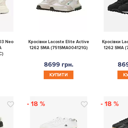
0
0
03 Neo
Кросівки Lacoste Elite Active
Кросівки Lac
A
1262 SMA (751SMA004121G)
1262 SMA (
C)
8699 грн.
869
КУПИТИ
К
- 18 %
- 18 %