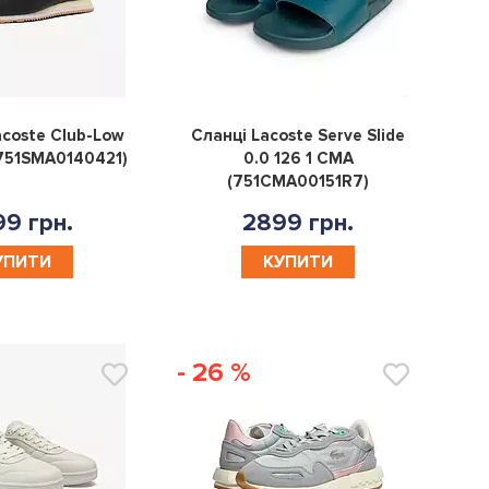
0
0
acoste Club-Low
Сланці Lacoste Serve Slide
751SMA0140421)
0.0 126 1 CMA
(751CMA00151R7)
9 грн.
2899 грн.
УПИТИ
КУПИТИ
- 26 %