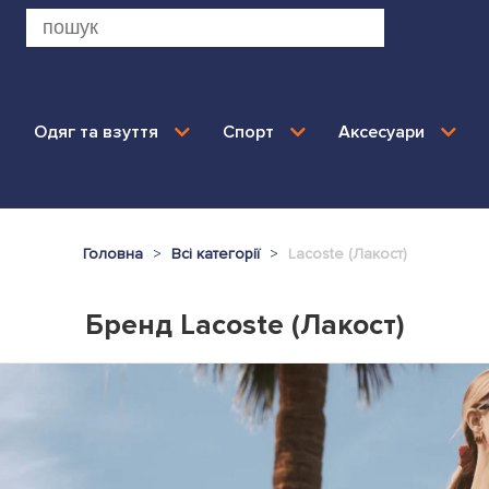
Одяг та взуття
Спорт
Аксесуари
Головна
Всі категорії
Lacoste (Лакост)
Бренд Lacoste (Лакост)