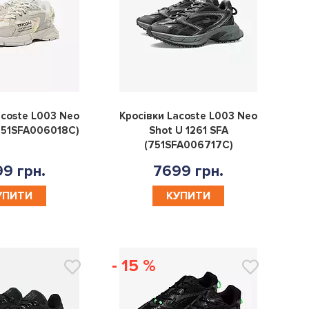
0
0
acoste L003 Neo
Кросівки Lacoste L003 Neo
(751SFA006018C)
Shot U 1261 SFA
(751SFA006717C)
9 грн.
7699 грн.
УПИТИ
КУПИТИ
- 15 %