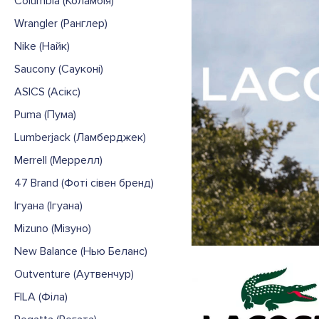
Columbia (Коламбія)
Wrangler (Ранглер)
Nike (Найк)
Saucony (Сауконі)
ASICS (Асікс)
Puma (Пума)
Lumberjack (Ламберджек)
Merrell (Меррелл)
47 Brand (Фоті сівен бренд)
Ігуана (Ігуана)
Mizuno (Мізуно)
New Balance (Нью Беланс)
Outventure (Аутвенчур)
FILA (Філа)