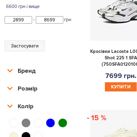
6600 грн і вище
-
грн
Застосувати
Кросівки Lacoste L0
Shot 225 1 SF
(750SFA012010
Бренд
7699 грн.
КУПИТИ
Розмір
Колір
- 15 %