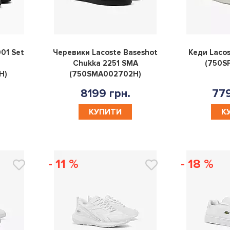
0
0
01 Set
Черевики Lacoste Baseshot
Кеди Lacos
Chukka 2251 SMA
(750S
H)
(750SMA002702H)
8199 грн.
779
КУПИТИ
К
- 11 %
- 18 %