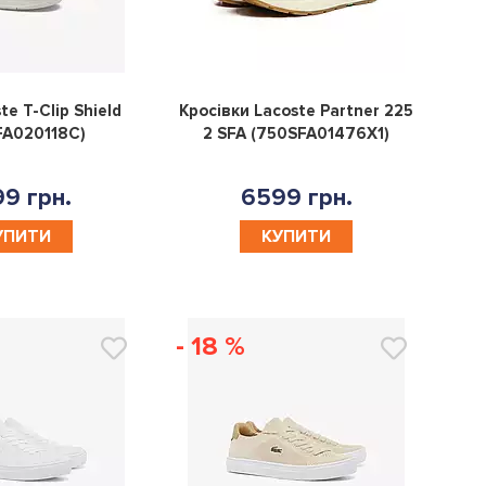
0
0
te T-Clip Shield
Кросівки Lacoste Partner 225
FA020118C)
2 SFA (750SFA01476X1)
9 грн.
6599 грн.
УПИТИ
КУПИТИ
- 18 %