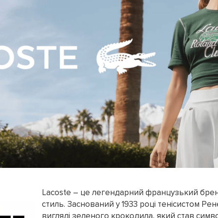
Lacoste – це легендарний французький брен
стиль. Заснований у 1933 році тенісистом Ре
вигляді зеленого крокодила, який став символ