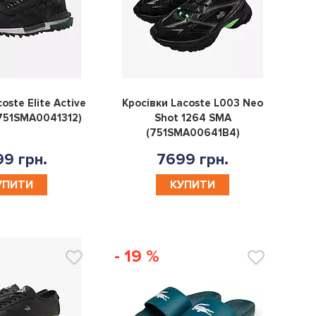
0
0
oste Elite Active
Кросівки Lacoste L003 Neo
751SMA0041312)
Shot 1264 SMA
(751SMA00641B4)
9 грн.
7699 грн.
УПИТИ
КУПИТИ
- 19 %