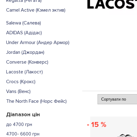
Regatta (Регата)
Camel Active (Кэмел эктив)
Salewa (Салева)
ADIDAS (Адідас)
Under Armour (Андер Армор)
Jordan (Джордан)
Converse (Конверс)
Lacoste (Лакост)
Crocs (Крокс)
Vans (Венс)
The North Face (Норс Фейс)
Діапазон цін
- 15 %
до 4700 грн
4700- 6600 грн