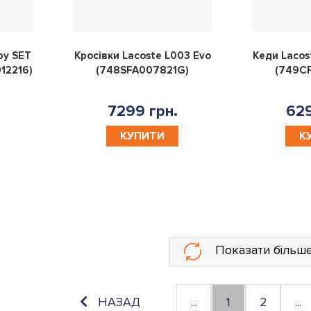
0
0
by SET
Кросівки Lacoste L003 Evo
Кеди Lacos
12216)
(748SFA007821G)
(749C
7299 грн.
629
КУПИТИ
К
Показати більш
НАЗАД
...
1
2
...