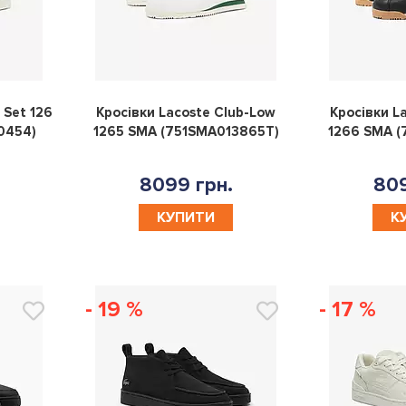
0
0
 Set 126
Кросівки Lacoste Club-Low
Кросівки L
0454)
1265 SMA (751SMA013865T)
1266 SMA (
8099 грн.
809
КУПИТИ
К
- 19 %
- 17 %