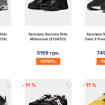
0
0
Ride
Кросівки Saucony Ride
Кросівки S
239)
Millennium (S708123)
Omni 9 Pre
5199 грн.
749
КУПИТЬ
К
- 11 %
- 11 %