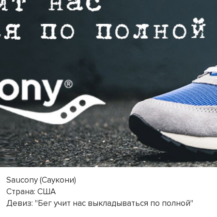
Saucony (Саукони)
Страна: США
Девиз: "Бег учит нас выкладываться по полной"