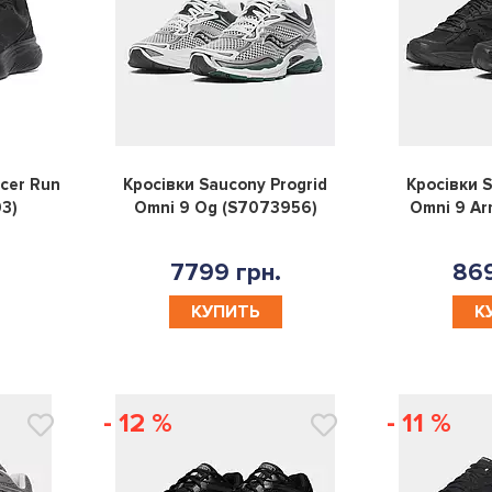
0
0
cer Run
Кросівки Saucony Progrid
Кросівки S
03)
Omni 9 Og (S7073956)
Omni 9 Ar
7799 грн.
869
КУПИТЬ
К
- 12 %
- 11 %