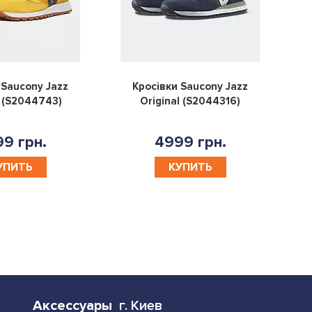
0
0
 Saucony Jazz
Кросівки Saucony Jazz
l (S2044743)
Original (S2044316)
9 грн.
4999 грн.
УПИТЬ
КУПИТЬ
Аксессуары
г. Киев