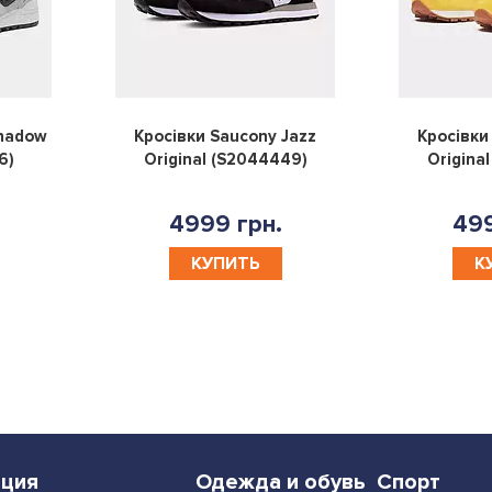
0
0
Shadow
Кросівки Saucony Jazz
Кросівки
6)
Original (S2044449)
Origina
4999 грн.
499
КУПИТЬ
К
ция
Одежда и обувь
Спорт