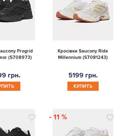
0
0
aucony Progrid
Кросівки Saucony Ride
mor (S708973)
Millennium (S7081243)
9 грн.
5199 грн.
УПИТЬ
КУПИТЬ
- 11 %