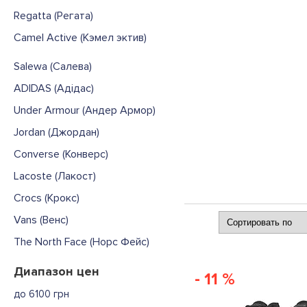
Regatta (Регата)
Camel Active (Кэмел эктив)
Salewa (Салева)
ADIDAS (Адідас)
Under Armour (Андер Армор)
Jordan (Джордан)
Converse (Конверс)
Lacoste (Лакост)
Crocs (Крокс)
Vans (Венс)
The North Face (Норс Фейс)
Диапазон цен
- 11 %
до 6100 грн