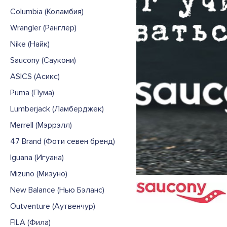
Columbia (Коламбия)
Wrangler (Ранглер)
Nike (Найк)
Saucony (Саукони)
ASICS (Асикс)
Puma (Пума)
Lumberjack (Ламберджек)
Merrell (Мэррэлл)
47 Brand (Фоти севен бренд)
Iguana (Игуана)
Mizuno (Мизуно)
New Balance (Нью Бэланс)
Outventure (Аутвенчур)
FILA (Фила)