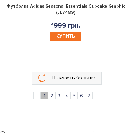
0
Футболка Adidas Seasonal Essentials Cupcake Graphic
(JL7489)
1999 грн.
КУПИТЬ
Показать больше
...
1
2
3
4
5
6
7
...