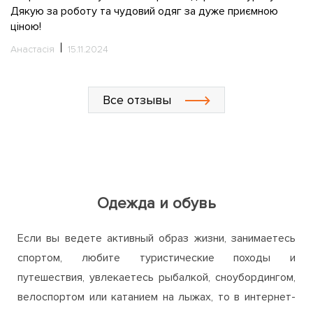
С
Все отзывы
Одежда и обувь
Если вы ведете активный образ жизни, занимаетесь
спортом, любите туристические походы и
путешествия, увлекаетесь рыбалкой, сноубордингом,
велоспортом или катанием на лыжах, то в интернет-
магазине ActiveZone непременно найдете для себя
много интересного и полезного. Мы предлагаем
широкий ассортимент одежды, обуви и аксессуаров
для активного отдыха, путешествий, занятий спортом