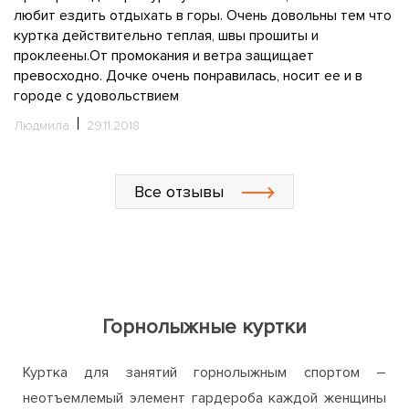
О
любит ездить отдыхать в горы. Очень довольны тем что
о
куртка действительно теплая, швы прошиты и
id
проклеены.От промокания и ветра защищает
М
превосходно. Дочке очень понравилась, носит ее и в
городе с удовольствием
Людмила
29.11.2018
Все отзывы
Горнолыжные куртки
Куртка для занятий горнолыжным спортом –
неотъемлемый элемент гардероба каждой женщины