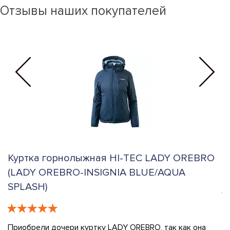
Отзывы наших покупателей
Куртка горнолыжная HI-TEC LADY OREBRO
Г
(LADY OREBRO-INSIGNIA BLUE/AQUA
N
SPLASH)
 -
К
в
Т
Приобрели дочери куртку LADY OREBRO, так как она