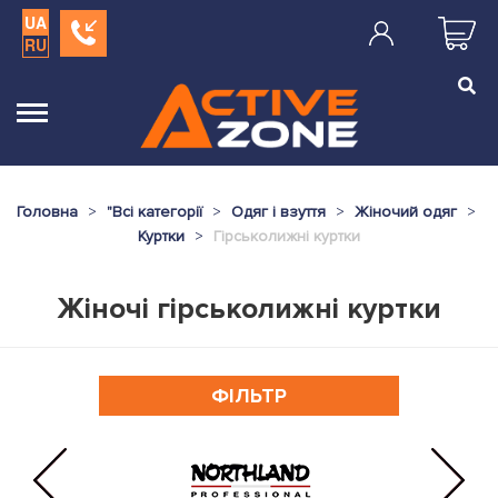
UA
RU
Головна
"
Всі категорії
Одяг і взуття
Жіночий одяг
Куртки
Гірськолижні куртки
Жіночі гірськолижні куртки
ФІЛЬТР