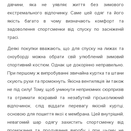
дівчини, яка не уявляє життя без зимового
екстремального відпочинку. Саме цей одяг та його
якість багато в чому визначають комфорт та
задоволення спортсменки від спуску по засніженій
трасі.
Деякі покупки вважають, що для спуску на лижах та
сноуборді можна обрати свій улюблений зимовий
спортивний костюм. Однак це докорінно неправильно.
При першому ж випробуванні звичайна куртка та штани
скують рухи та промокнуть. Якісна вентиляція їм також
не під силу! Тому, щоб уникнути неприємних сюрпризів
та отримати яскравий та незабутній гірськолижний
відпочинок, слід віддати перевагу якісній куртці,
основою для пошиття якої є мембрана. Цей внутрішній,
невагомий шар одягу захистить спортсменку від
промокання та продування виробу і при цьому не