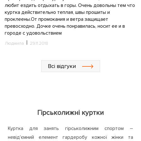
О
любит ездить отдыхать в горы. Очень довольны тем что
о
куртка действительно теплая, швы прошиты и
id
проклеены.От промокания и ветра защищает
М
превосходно. Дочке очень понравилась, носит ее и в
городе с удовольствием
Людмила
29.11.2018
Всі відгуки
Гірськолижні куртки
Куртка для занять гірськолижним спортом –
невід'ємний елемент гардеробу кожної жінки та