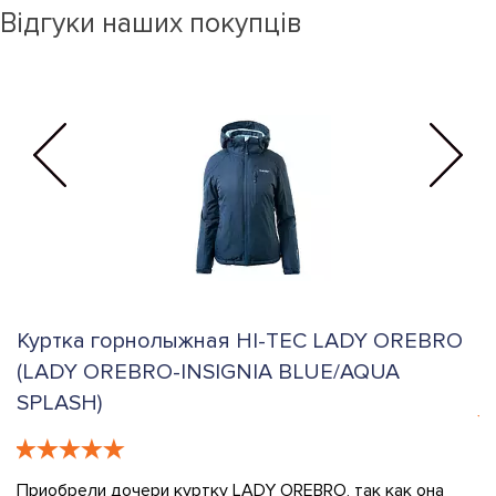
Відгуки наших покупців
Куртка горнолыжная HI-TEC LADY OREBRO
Г
(LADY OREBRO-INSIGNIA BLUE/AQUA
N
SPLASH)
 -
К
в
Т
Приобрели дочери куртку LADY OREBRO, так как она