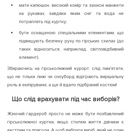
мати капюшон, високий комір та захисні манжети
на рукавах, завдяки яким сніг та вода не
потраплять під куртку;
бути оснащеною спеціальними елементами, що
підвищують безпеку руху по гірських схилах (до
таких відноситься, наприклад, світловідбивний
елемент).
Збираючись на гірськолижний курорт, слід пам'ятати,
що не тільки лижі чи сноуборд відіграють вирішальну
роль в екіпіруванні, а ще й вдало підібраний костюм!
Що слід врахувати під час виборів?
Жіночий гардероб просто не може бути позбавлений
гірськолижної куртки, якщо стилем життя дівчини є
екстрим та пригоди. А щоб вибрати виріб, який не один