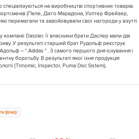
о спеціалізуються на виробництві спортивних товарів.
спортсменів (Пеле, Дієго Марадона, Уолтер Фрейзер,
які перемагали та завойовували свої нагороди у взутті
компанії Dassler. Її власники брати Даслер мали дві
озриву. У результаті старший брат Рудольф реєструє
Адольф – " Adidas " . З самого першого дня існування і
ентну боротьбу. В результаті якої їхня продукція
гії (Trinomic, Inspector, Puma Disc Sistem),
ти фільтр