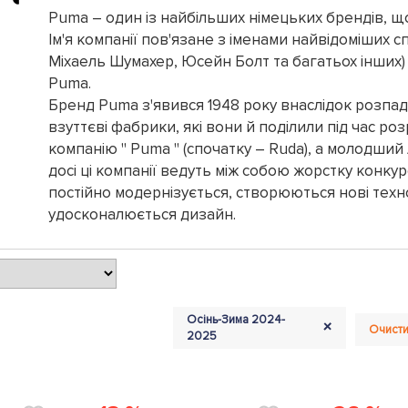
Puma – один із найбільших німецьких брендів, щ
Ім'я компанії пов'язане з іменами найвідоміших 
Міхаель Шумахер, Юсейн Болт та багатьох інших) 
Puma.
Бренд Puma з'явився 1948 року внаслідок розпаду 
взуттєві фабрики, які вони й поділили під час р
компанію " Puma " (спочатку – Ruda), а молодший 
досі ці компанії ведуть між собою жорстку конкур
постійно модернізується, створюються нові техноло
удосконалюється дизайн.
Осінь-Зима 2024-
+
Очисти
2025