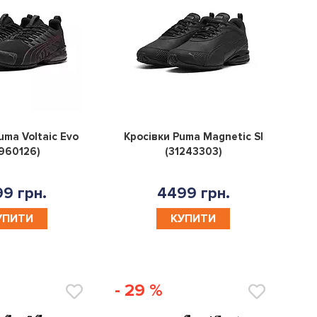
0
0
uma Voltaic Evo
Кросівки Puma Magnetic Sl
960126)
(31243303)
9 грн.
4499 грн.
УПИТИ
КУПИТИ
- 29 %