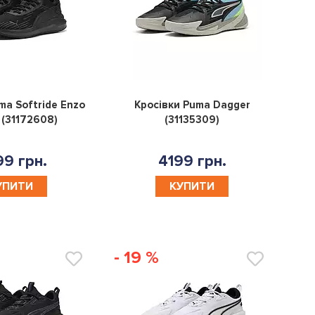
0
0
ma Softride Enzo
Кросівки Puma Dagger
 (31172608)
(31135309)
9 грн.
4199 грн.
УПИТИ
КУПИТИ
- 19 %