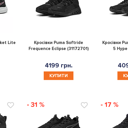
0
0
ket Lite
Кросівки Puma Softride
Кросівки Pu
Frequence Eclipse (31172701)
5 Hype
4199 грн.
409
КУПИТИ
К
- 31 %
- 17 %