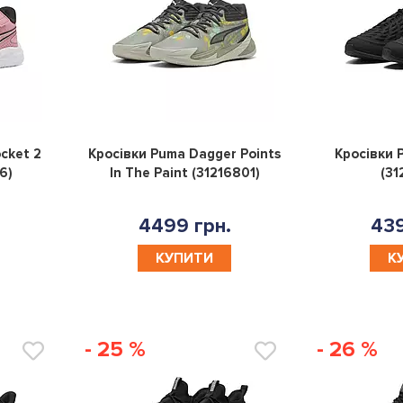
0
0
cket 2
Кросівки Puma Dagger Points
Кросівки 
6)
In The Paint (31216801)
(31
4499 грн.
439
КУПИТИ
К
- 25 %
- 26 %