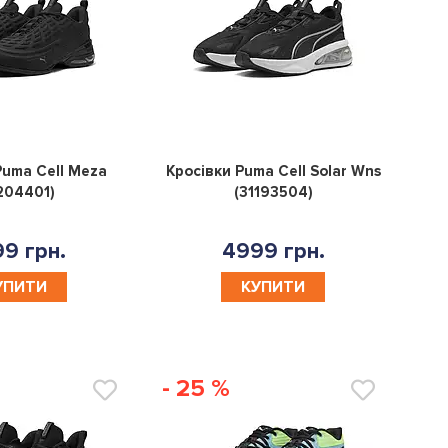
0
0
Puma Cell Meza
Кросівки Puma Cell Solar Wns
204401)
(31193504)
9 грн.
4999 грн.
УПИТИ
КУПИТИ
- 25 %