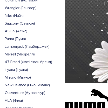
Columbia (Коламбія)
Wrangler (Ранглер)
Nike (Найк)
Saucony (Сауконі)
ASICS (Асікс)
Puma (Пума)
Lumberjack (Ламберджек)
Merrell (Меррелл)
47 Brand (Фоті сівен бренд)
Ігуана (Ігуана)
Mizuno (Мізуно)
New Balance (Нью Беланс)
Outventure (Аутвенчур)
FILA (Філа)