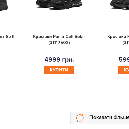
0
0
z Sb III
Кросівки Puma Cell Solar
Кросівки 
(31117502)
(3
4999 грн.
599
КУПИТИ
К
Показати більш