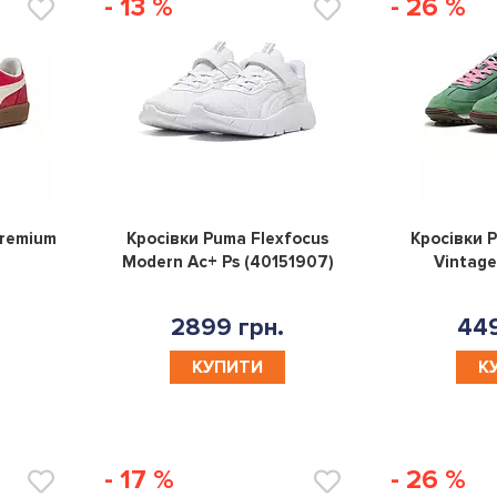
- 13 %
- 26 %
0
0
Premium
Кросівки Puma Flexfocus
Кросівки P
Modern Ac+ Ps (40151907)
Vintage
2899 грн.
449
КУПИТИ
К
- 17 %
- 26 %