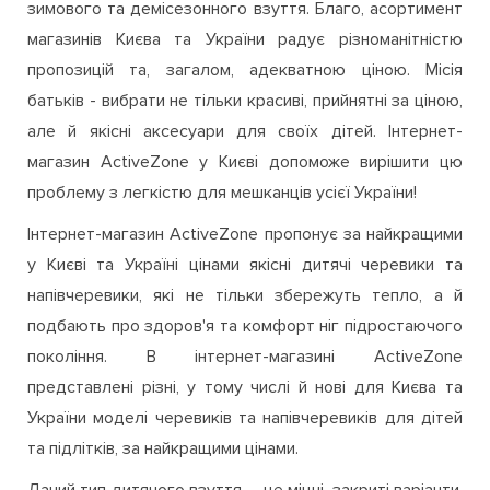
зимового та демісезонного взуття. Благо, асортимент
магазинів Києва та України радує різноманітністю
пропозицій та, загалом, адекватною ціною. Місія
батьків - вибрати не тільки красиві, прийнятні за ціною,
але й якісні аксесуари для своїх дітей. Інтернет-
магазин ActiveZone у Києві допоможе вирішити цю
проблему з легкістю для мешканців усієї України!
Інтернет-магазин ActiveZone пропонує за найкращими
у Києві та Україні цінами якісні дитячі черевики та
напівчеревики, які не тільки збережуть тепло, а й
подбають про здоров'я та комфорт ніг підростаючого
покоління. В інтернет-магазині ActiveZone
представлені різні, у тому числі й нові для Києва та
України моделі черевиків та напівчеревиків для дітей
та підлітків, за найкращими цінами.
Даний тип дитячого взуття – це міцні, закриті варіанти,