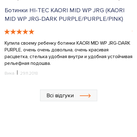
Ботинки HI-TEC KAORI MID WP JRG (KAORI
Б
MID WP JRG-DARK PURPLE/PURPLE/PINK)
M
Купила своему ребенку ботинки KAORI MID WP JRG-DARK
К
PURPLE, очень очень довольна, очень красивая
о
расцветка, стелька удобная внутри и удобная устойчивая
у
рельефная подошва.
М
Вика
29.11.2018
Всі відгуки