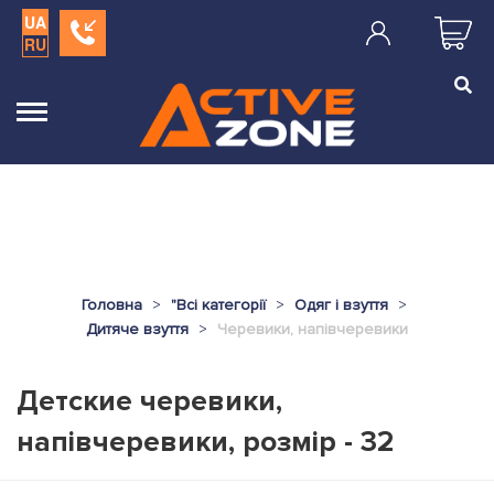
UA
RU
Головна
"
Всі категорії
Одяг і взуття
Дитяче взуття
Черевики, напівчеревики
Детские черевики,
напівчеревики, розмір - 32