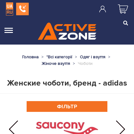
UA
RU
Головна
"
Всі категорії
Одяг і взуття
Жіноче взуття
Чоботи
Женские чоботи, бренд - adidas
ФІЛЬТР