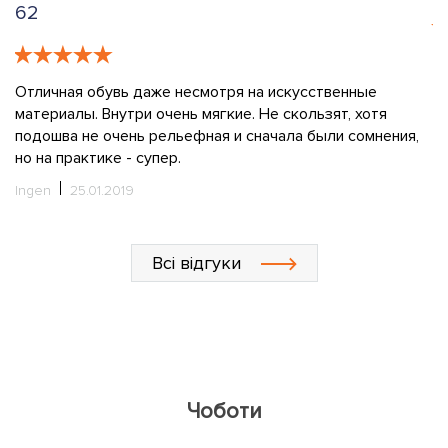
62
Д
н
й
Отличная обувь даже несмотря на искусственные
к
материалы. Внутри очень мягкие. Не скользят, хотя
,
подошва не очень рельефная и сначала были сомнения,
И
о,
но на практике - супер.
о
Ingen
25.01.2019
Всі відгуки
Чоботи