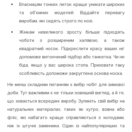
Власницям тонких литок краще уникати широких
та об'ємних моделей. Віддайте перевагу
виробам, які сидять строго по нозі.
Жінкам невеликого зросту більше підходять
чоботи з розширеним халявою, а також
квадратний носок. Підкреслити красу ваших ніг
допоможе витончений підбор або танкетка. Чи не
біда, якщо у вас широка стопа. Приховати таку
особливість допоможе закруглена основа носка.
Не менш складним питанням є вибір чобіт для зимової
доби. Тут важливим є не тільки зовнішній вигляд, а й те,
що ховається всередині виробу. Зупиніть свій вибір на
натуральних матеріалах, таких як хутро, вовна або
фліс, які набагато краще справляються з холодами,
ніж їх штучні замінники. Один із найпопулярніших та