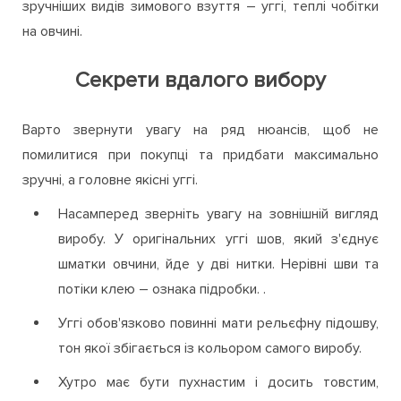
зручніших видів зимового взуття – уггі, теплі чобітки
на овчині.
Секрети вдалого вибору
Варто звернути увагу на ряд нюансів, щоб не
помилитися при покупці та придбати максимально
зручні, а головне якісні уггі.
Насамперед зверніть увагу на зовнішній вигляд
виробу. У оригінальних уггі шов, який з'єднує
шматки овчини, йде у дві нитки. Нерівні шви та
потіки клею – ознака підробки. .
Уггі обов'язково повинні мати рельєфну підошву,
тон якої збігається із кольором самого виробу.
Хутро має бути пухнастим і досить товстим,