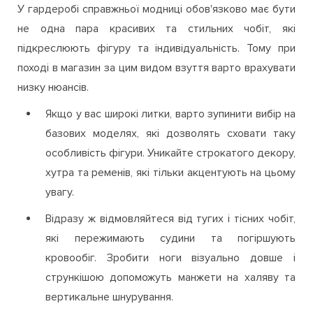
У гардеробі справжньої модниці обов'язково має бути
не одна пара красивих та стильних чобіт, які
підкреслюють фігуру та індивідуальність. Тому при
поході в магазин за цим видом взуття варто врахувати
низку нюансів.
Якщо у вас широкі литки, варто зупинити вибір на
базових моделях, які дозволять сховати таку
особливість фігури. Уникайте строкатого декору,
хутра та ременів, які тільки акцентують на цьому
увагу.
Відразу ж відмовляйтеся від тугих і тісних чобіт,
які пережимають судини та погіршують
кровообіг. Зробити ноги візуально довше і
стрункішою допоможуть манжети на халяву та
вертикальне шнурування.