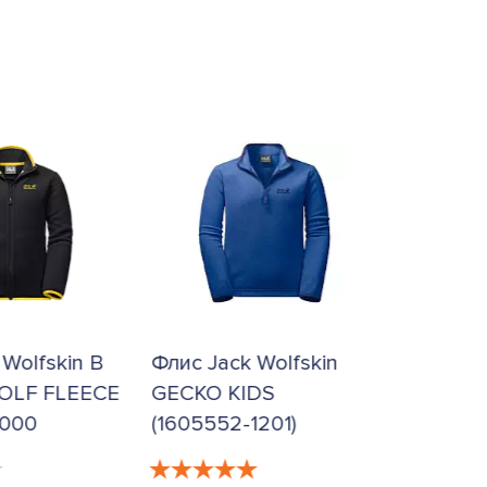
 Wolfskin B
Флис Jack Wolfskin
Флис Ja
OLF FLEECE
GECKO KIDS
ARCTIC
6000
(1605552-1201)
(160660