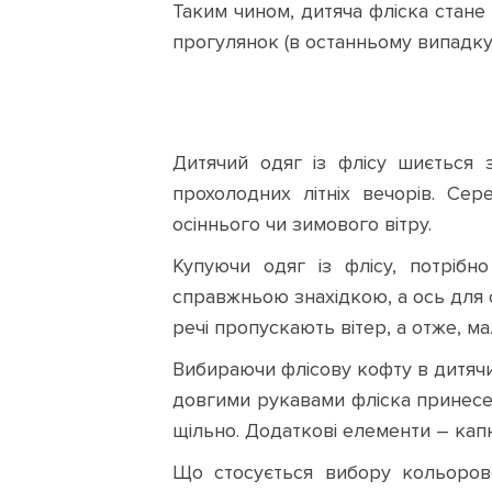
Таким чином, дитяча фліска стане в
прогулянок (в останньому випадку 
Дитячий одяг із флісу шиється з
прохолодних літніх вечорів. Се
осіннього чи зимового вітру.
Купуючи одяг із флісу, потрібн
справжньою знахідкою, а ось для с
речі пропускають вітер, а отже, м
Вибираючи флісову кофту в дитячи
довгими рукавами фліска принесе 
щільно. Додаткові елементи – кап
Що стосується вибору кольоров