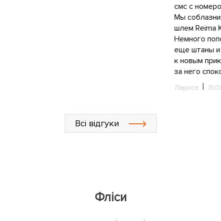
смс с номеро
Мы соблазни
шлем Reima 
Немного поп
еще штаны и
к новым при
за него спок
Лариса
31.0
Всі відгуки
Фліси