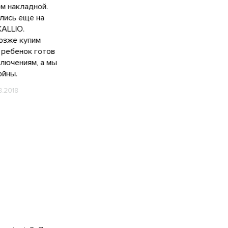
м накладной.
лись еще на
KALLIO.
озже купим
 ребенок готов
ключениям, а мы
ойны.
8.2018