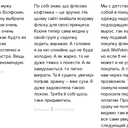
 мужу
По собі знаю, що флісова
Мы с детств
к Волфскин,
кофтинка – це зручно. На
собой в похо
ыну выбрала
цьому сайті знайшла яскраву
одежду надо
ом очень
фліску для своєї принцеси.
подходящую,
 очень
Ксюня тепер сама модна у
вырос, так 
 как будто из
своїй групі у садочку,
ему подавай.
ая,
ходить, виражає. А головне
покупку фли
отлично и
я за неї спокійна, що не буде
Jack Wolfski
ыстро. Вещь
холодно. А як жарко, то не
но если б не 
 рекомендую
дуже тяжко її понести. А як
может и не 
замурзається, то легко
покупать. А 
018
випрати. Та й сушити, увечері
нам через па
поправ, зранку – вже суха. Я
прозвонили. 
дуже задоволена такою
скинула ном
ліскою. Треба й собі щось
поросила пе
таке придивитись.
оплатим. Пр
сразу не пол
Богдана
06.09.2018
видимо там в
все сами уви
следующий д