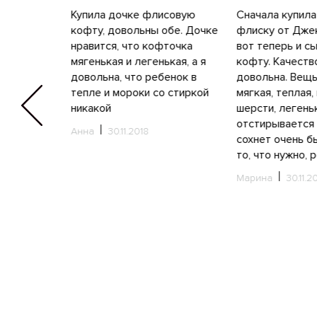
Купила дочке флисовую
Сначала купила
кофту, довольны обе. Дочке
флиску от Дже
9
нравится, что кофточка
вот теперь и с
мягенькая и легенькая, а я
кофту. Качеств
довольна, что ребенок в
довольна. Вещь
тепле и мороки со стиркой
мягкая, теплая,
никакой
шерсти, легеньк
отстирывается 
Анна
30.11.2018
сохнет очень б
то, что нужно,
Марина
30.11.2