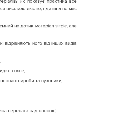
теріалів? Як показує практика все
ся високою якістю, і дитина не має
мний на дотик матеріал зігріє, але
кі відрізняють його від інших видів
;
видко сохне;
 вовняні вироби та пуховики;
лива перевага над вовною).