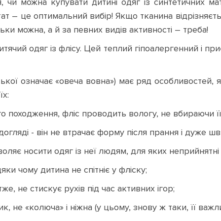
я, чи можна купувати дитині одяг із синтетичних ма
 тат – це оптимальний вибір! Якщо тканина відрізняєть
льки можна, а й за певних видів активності – треба!
тячий одяг із флісу. Цей теплий гіпоалергенний і приє
йської означає «овеча вовна») має ряд особливостей, я
їх:
го походження, фліс проводить вологу, не вбираючи її
огляді - він не втрачає форму після прання і дуже ш
воляє носити одяг із неї людям, для яких неприйнятні
яки чому дитина не спітніє у фліску;
же, не стискує рухів під час активних ігор;
, не «колюча» і ніжна (у цьому, знову ж таки, її важ