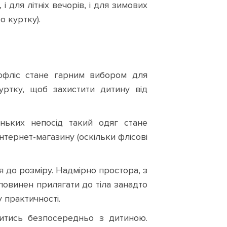
і для літніх вечорів, і для зимових
о куртку).
крофліс стане гарним вибором для
уртку, щоб захистити дитину від
еньких непосід такий одяг стане
нтернет-магазину (оскільки флісові
 до розміру. Надмірно простора, з
повинен прилягати до тіла занадто
 практичності.
итись безпосередньо з дитиною.