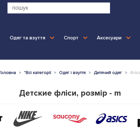
Одяг та взуття
Спорт
Аксесуари
Головна
"
Всі категорії
Одяг і взуття
Дитячий одяг
Фліс
Детские фліси, розмір - m