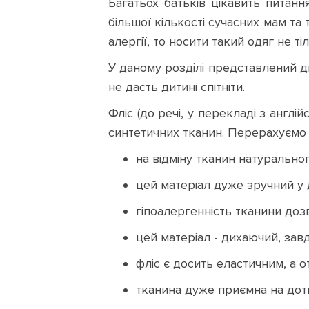
Багатьох батьків цікавить питанн
більшої кількості сучасних мам та
алергії, то носити такий одяг не ті
У даному розділі представлений ди
не дасть дитині спітніти.
Фліс (до речі, у перекладі з англі
синтетичних тканин. Перерахуємо 
на відміну тканин натурально
цей матеріал дуже зручний у д
гіпоалергенність тканини доз
цей матеріал - дихаючий, завд
фліс є досить еластичним, а от
тканина дуже приємна на дотик