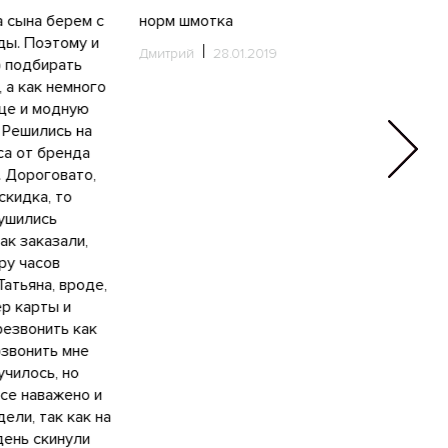
а сына берем с
норм шмотка
Купила д
ды. Поэтому и
кофту, до
Дмитрий
28.01.2019
 подбирать
нравится,
 а как немного
мягенькая 
еще и модную
довольна,
 Решились на
тепле и м
са от бренда
никакой
n. Дороговато,
Анна
30.
скидка, то
рушились
так заказали,
ру часов
Татьяна, вроде,
ер карты и
резвонить как
озвонить мне
училось, но
се наважено и
дели, так как на
ень скинули