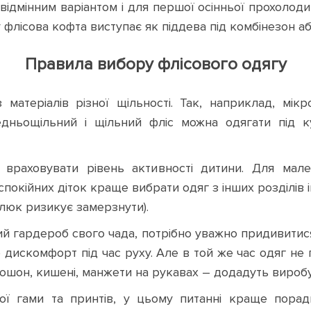
ідмінним варіантом і для першої осінньої прохолоди, 
флісова кофта виступає як піддева під комбінезон аб
Правила вибору флісового одягу
 матеріалів різної щільності. Так, наприклад, мі
редньощільний і щільний фліс можна одягати під к
о враховувати рівень активності дитини. Для мал
покійних діток краще вибрати одяг з інших розділів і
алюк ризикує замерзнути).
й гардероб свого чада, потрібно уважно придивитися
дискомфорт під час руху. Але в той же час одяг не 
юшон, кишені, манжети на рукавах – додадуть виробу
ої гами та принтів, у цьому питанні краще порад