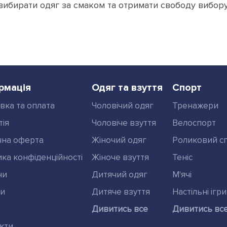
ибирати одяг за смаком та отримати свободу вибору 
рмація
Одяг та взуття
Спорт
вка та оплата
Чоловічий одяг
Тренажери
тія
Чоловіче взуття
Велоспорт
чна оферта
Жіночий одяг
Роликовий с
ика конфіденційності
Жіноче взуття
Теніс
ни
Дитячий одяг
М'ячі
ди
Дитяче взуття
Настільні ігри
Дивитись все
Дивитись вс
кти