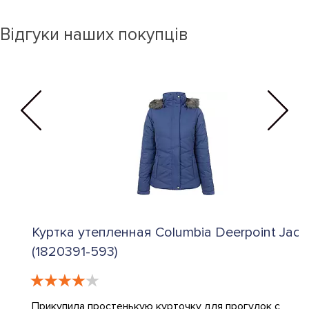
Відгуки наших покупців
П
C
О
к
Куртка утепленная Columbia Deerpoint Jacket
м
С
(1820391-593)
к
М
Прикупила простенькую курточку для прогулок с