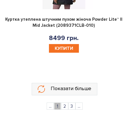
0
Куртка утеплена штучним пухом жiноча Powder Lite™ II
Mid Jacket (2089371CLB-010)
8499 грн.
КУПИТИ
Показати більше
...
1
2
3
...