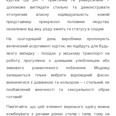
допоможе виглядати стильно та демонструвати
оточуючим власну індивідуальність кожній
представниці прекрасної половини людства,
незалежно від віку, роду занять та статусу в соціумі.
На сьогоднішній день виробники пропонують
величезний асортимент курток, які підійдуть для будь-
якого випадку - поїздок у міському транспорті на
роботу, прогулянок з домашнім улюбленцем або
зимового романтичного побачення. Модниці
залишається тільки вибрати відповідний фасон,
визначитися з довжиною та кольором – і стильний, не
позбавлений жіночності та сексуальності образ
готовий!
Пам'ятайте, що цей елемент верхнього одягу можна
комбінувати з речами різних стилів і типів, тому на