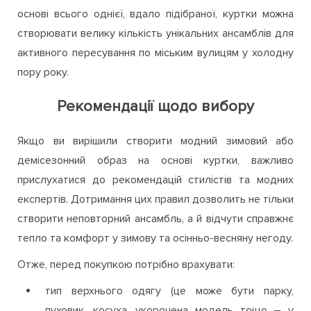
основі всього однієї, вдало підібраної, куртки можна
створювати велику кількість унікальних ансамблів для
активного пересування по міським вулицям у холодну
пору року.
Рекомендації щодо вибору
Якщо ви вирішили створити модний зимовий або
демісезонний образ на основі куртки, важливо
прислухатися до рекомендацій стилістів та модних
експертів. Дотримання цих правил дозволить не тільки
створити неповторний ансамбль, а й відчути справжнє
тепло та комфорт у зимову та осінньо-весняну негоду.
Отже, перед покупкою потрібно врахувати:
тип верхнього одягу (це може бути парку,
пуховик, косуха, укорочена модель тощо – у