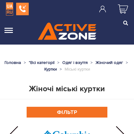
UA
RU
Головна
"
Всі категорії
Одяг і взуття
Жіночий одяг
Куртки
Міські куртки
Жіночі міські куртки
ФІЛЬТР