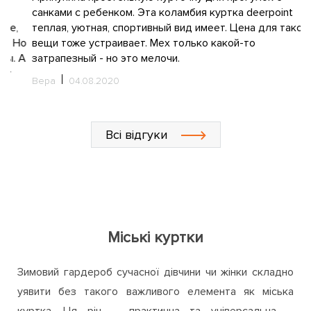
санками с ребенком. Эта коламбия куртка deerpoint
теплая, уютная, спортивный вид имеет. Цена для такой
о
вещи тоже устраивает. Мех только какой-то
А
затрапезный - но это мелочи.
Вера
04.08.2020
Всі відгуки
Міські куртки
Зимовий гардероб сучасної дівчини чи жінки складно
уявити без такого важливого елемента як міська
куртка. Ця річ – практична та універсальна –