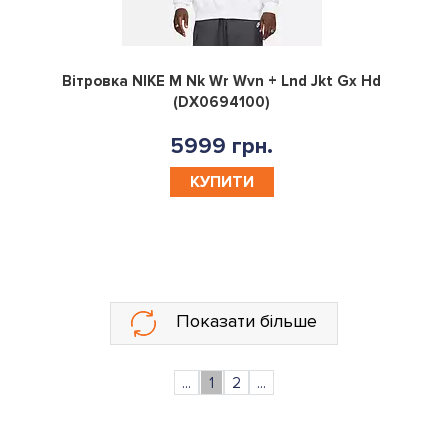
0
Вітровка NIKE M Nk Wr Wvn + Lnd Jkt Gx Hd
(DX0694100)
5999 грн.
КУПИТИ
Показати більше
...
1
2
...