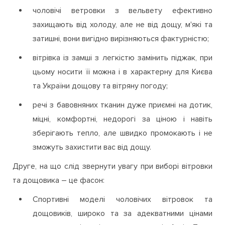
чоловічі ветровки з вельвету ефективно
захищають від холоду, але не від дощу, м'які та
затишні, вони вигідно вирізняються фактурністю;
вітрівка із замші з легкістю замінить піджак, при
цьому носити її можна і в характерну для Києва
та України дощову та вітряну погоду;
речі з бавовняних тканин дуже приємні на дотик,
міцні, комфортні, недорогі за ціною і навіть
зберігають тепло, але швидко промокають і не
зможуть захистити вас від дощу.
Друге, на що слід звернути увагу при виборі вітровки
та дощовика – це фасон:
Спортивні моделі чоловічих вітровок та
дощовиків, широко та за адекватними цінами