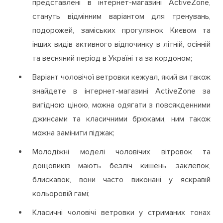
представлені в інтернет-магазині ActiveZone,
стануть відмінним варіантом для тренувань,
подорожей, заміських прогулянок Києвом та
інших видів активного відпочинку в літній, осінній
та весняний період в Україні та за кордоном;
Варіант чоловічої ветровки кежуал, який ви також
знайдете в інтернет-магазині ActiveZone за
вигідною ціною, можна одягати з повсякденними
джинсами та класичними брюками, ним також
можна замінити піджак;
Молодіжні моделі чоловічих вітровок та
дощовиків мають безліч кишень, заклепок,
блискавок, вони часто виконані у яскравій
кольоровій гамі;
Класичні чоловічі ветровки у стриманих тонах