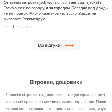
Отличная ветровка jack wolfskin summer storm jacket m.
Ч
Таскаю ее и по городу, и за городом. Попадал под дождь
wo
n
- и не промок. Много карманов - классно. Вроде, не
По
выгорает. Рекомендую.
в
с
Стас
29.07.2020
н
п
И
Всі відгуки
Вітровки, дощовики
Чоловічі вітровки та дощовики – це універсальні речі,
основним призначенням яких є захист від негоди. Появі
чоловічих вітровок та дощовиків світ завдячує