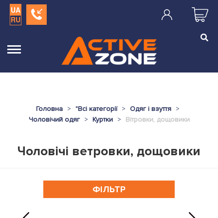
UA
RU
Головна
"
Всі категорії
Одяг і взуття
Чоловічий одяг
Куртки
Вітровки, дощовики
Чоловічі ветровки, дощовики
ФІЛЬТР