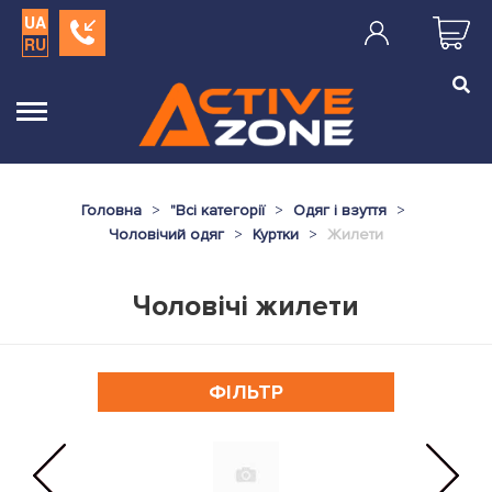
UA
RU
Головна
"
Всі категорії
Одяг і взуття
Чоловічий одяг
Куртки
Жилети
Чоловічі жилети
ФІЛЬТР