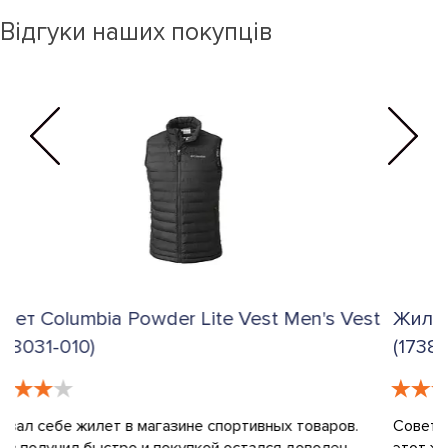
Відгуки наших покупців
t
Жилет Columbia Pike Lake Vest Men's Vest
Ж
(1738012-010)
Д
о
Советую всем любителям активного отдыха приобрести