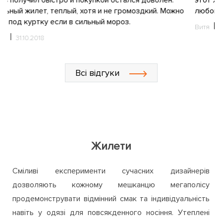
с
этот жилет. Отличная и незаменимая вещь, пригодится в
н
любой ситуации.
с
Витя
31.10.2018
п
С
К
Всі відгуки
Жилети
Сміливі експерименти сучасних дизайнерів
дозволяють кожному мешканцю мегаполісу
продемонструвати відмінний смак та індивідуальність
навіть у одязі для повсякденного носіння. Утеплені
безрукавки - саме той випадок, який дозволяє