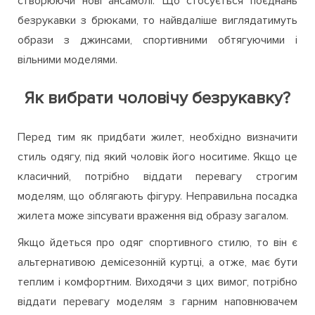
безрукавки з брюками, то найвдаліше виглядатимуть
образи з джинсами, спортивними обтягуючими і
вільними моделями.
Як вибрати чоловічу безрукавку?
Перед тим як придбати жилет, необхідно визначити
стиль одягу, під який чоловік його носитиме. Якщо це
класичний, потрібно віддати перевагу строгим
моделям, що облягають фігуру. Неправильна посадка
жилета може зіпсувати враження від образу загалом.
Якщо йдеться про одяг спортивного стилю, то він є
альтернативою демісезонній куртці, а отже, має бути
теплим і комфортним. Виходячи з цих вимог, потрібно
віддати перевагу моделям з гарним наповнювачем
(натуральним або штучним), високим коміром, що