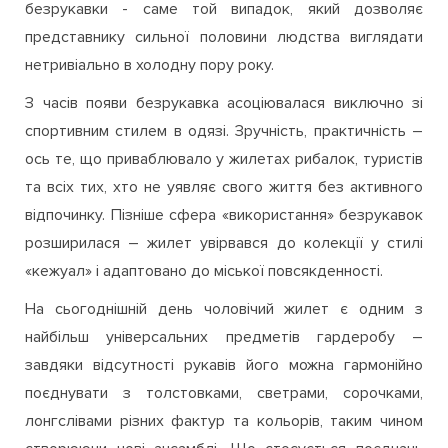
представнику сильної половини людства виглядати
нетривіально в холодну пору року.
З часів появи безрукавка асоціювалася виключно зі
спортивним стилем в одязі. Зручність, практичність –
ось те, що приваблювало у жилетах рибалок, туристів
та всіх тих, хто не уявляє свого життя без активного
відпочинку. Пізніше сфера «використання» безрукавок
розширилася – жилет увірвався до колекції у стилі
«кежуал» і адаптовано до міської повсякденності.
На сьогоднішній день чоловічий жилет є одним з
найбільш універсальних предметів гардеробу –
завдяки відсутності рукавів його можна гармонійно
поєднувати з толстовками, светрами, сорочками,
лонгслівами різних фактур та кольорів, таким чином
створюючи нові ансамблі. Що стосується поєднань