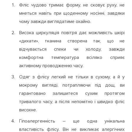
Фліс чудово тримає форму, не сковує руху, не
мнеться навіть при щоденному носінні, завдяки
чому завжди виглядатиме охайно.
Висока циркуляція повітря дає можливість шкірі
«дихати», тканина створена так, що не
відчувається спеки чи холоду, завжди
комфортна температура всіляко сприяє
активному проводженню часу.
Одяг з флісу легкий не тільки в сухому, а й у
мокрому вигляді, потрапляючи під дощ, ви
гарантовано залишитеся сухим протягом
тривалого часу, а після непомітно і швидко фліс
висохне.
Гіпоалергенність – ще одна унікальна
властивість флісу. Він не викликає алергічних