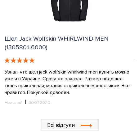
Шел Jack Wolfskin WHIRLWIND MEN
Ш
(1305801-6000)
(
е
Узнал, что шел jack wolfskin whirlwind men купить можно
З
ды
уже и в Украине. Сразу же заказал. Размер подошёл,
г
 а
ткань прикольная, молния с прикольным хвостиком. Все
в
нравится. Покупкой доволен.
эт
вы
Николай
30.07.2020
с
с
ш
Всі відгуки
Пе