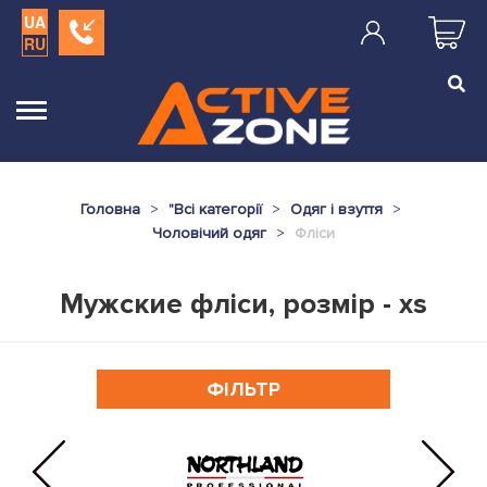
UA
RU
Головна
"
Всі категорії
Одяг і взуття
Чоловічий одяг
Фліси
Мужские фліси, розмір - xs
ФІЛЬТР