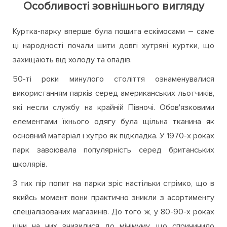
Особливості зовнішнього вигляду
Куртка-парку вперше була пошита ескімосами – саме
ці народності почали шити довгі хутряні куртки, що
захищають від холоду та опадів.
50-ті роки минулого століття ознаменувалися
використанням парків серед американських льотчиків,
які несли службу на крайній Півночі. Обов'язковими
елементами їхнього одягу була щільна тканина як
основний матеріал і хутро як підкладка. У 1970-х роках
парк завоювала популярність серед британських
школярів.
З тих пір попит на парки зріс настільки стрімко, що в
якийсь момент вони практично зникли з асортименту
спеціалізованих магазинів. До того ж, у 80-90-х роках
ціни на них знизилися до мінімуму, що спричинило