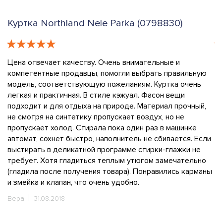
Куртка Northland Nele Parka (0798830)
К
Цена отвечает качеству. Очень внимательные и
К
компетентные продавцы, помогли выбрать правильную
п
не
модель, соответствующую пожеланиям. Куртка очень
п
легкая и практичная. В стиле кэжуал. Фасон вещи
с
подходит и для отдыха на природе. Материал прочный,
о
не смотря на синтетику пропускает воздух, но не
з
пропускает холод. Стирала пока один раз в машинке
бы
ь.
автомат, сохнет быстро, наполнитель не сбивается. Если
з
выстирать в деликатной программе стирки-глажки не
С
требует. Хотя гладиться теплым утюгом замечательно
с
(гладила после получения товара). Понравились карманы
Н
и змейка и клапан, что очень удобно.
Вера
31.08.2018