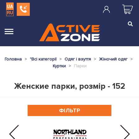
UA
RU
Головна
"
Всі категорії
Одяг і взуття
Жіночий одяг
Куртки
Парки
Женские парки, розмір - 152
ФІЛЬТР