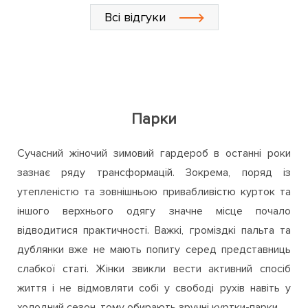
Всі відгуки
Парки
Сучасний жіночий зимовий гардероб в останні роки
зазнає ряду трансформацій. Зокрема, поряд із
утепленістю та зовнішньою привабливістю курток та
іншого верхнього одягу значне місце почало
відводитися практичності. Важкі, громіздкі пальта та
дублянки вже не мають попиту серед представниць
слабкої статі. Жінки звикли вести активний спосіб
життя і не відмовляти собі у свободі рухів навіть у
холодний сезон, тому обирають зручні куртки-парки.