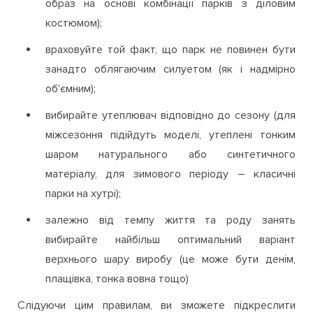
образ на основі комбінації парків з діловим
костюмом);
враховуйте той факт, що парк не повинен бути
занадто облягаючим силуетом (як і надмірно
об'ємним);
вибирайте утеплювач відповідно до сезону (для
міжсезоння підійдуть моделі, утеплені тонким
шаром натурального або синтетичного
матеріалу, для зимового періоду – класичні
парки на хутрі);
залежно від темпу життя та роду занять
вибирайте найбільш оптимальний варіант
верхнього шару виробу (це може бути денім,
плащівка, тонка вовна тощо)
Слідуючи цим правилам, ви зможете підкреслити