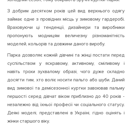
З добрим десятком років цей вид верхнього одягу
займає одне з провідних місць у зимовому гардеробі.
Враховуючи ці тенденції, дизайнери та виробники
пропонують модницям величезну різноманітність
моделей, кольорів та довжини даного виробу.
Парка дозволяє кожній дівчині та жінці постати перед
суспільством у яскравому, активному, сміливому і
навіть трохи зухвалому образі, чого дуже складно
досягти тим, хто воліє носити пальто або шуби. Даний
вид зимової та демісезонної куртки завоював пальму
першості серед дівчат віком приблизно до 40 років -
незалежно від їхньої професії чи соціального статусу.
Деякі моделі, представлені в Україні, гідно оцінять і
жінки старшого віку.