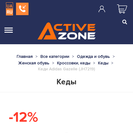
UA
RU
Главная
Все категории
Одежда и обувь
Женская обувь
Кроссовки, кеды
Кеды
Кеди Adidas Gazelle (JH7219)
Кеды
-12%