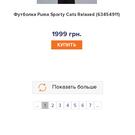
0
Футболка Puma Sporty Cats Relaxed (63454911)
1999 грн.
КУПИТЬ
Показать больше
...
1
2
3
4
5
6
7
...