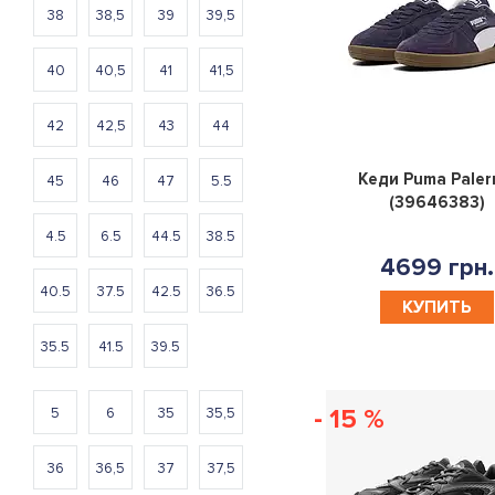
38
38,5
39
39,5
40
40,5
41
41,5
42
42,5
43
44
Кеди Puma Pale
45
46
47
5.5
(39646383)
4.5
6.5
44.5
38.5
4699 грн.
40.5
37.5
42.5
36.5
КУПИТЬ
35.5
41.5
39.5
- 15 %
5
6
35
35,5
36
36,5
37
37,5