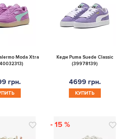
0
0
alermo Moda Xtra
Кеди Puma Suede Classic
40032313)
(39978139)
9 грн.
4699 грн.
УПИТЬ
КУПИТЬ
- 15 %