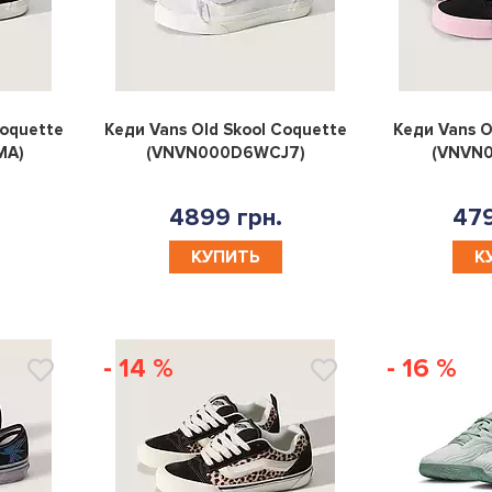
0
0
Coquette
Кеди Vans Old Skool Coquette
Кеди Vans O
MA)
(VNVN000D6WCJ7)
(VNVN
4899 грн.
479
КУПИТЬ
К
- 14 %
- 16 %