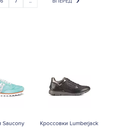
6
7
...
ВПЕРЕД
и Saucony
Кроссовки Lumberjack
Кроссов