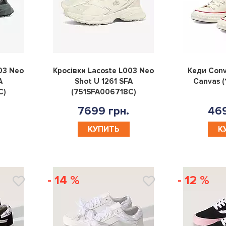
0
0
03 Neo
Кросівки Lacoste L003 Neo
Кеди Conv
A
Shot U 1261 SFA
Canvas 
C)
(751SFA006718C)
7699 грн.
469
КУПИТЬ
К
- 14 %
- 12 %