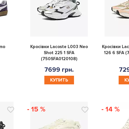
0
0
rmo
Кросівки Lacoste L003 Neo
Кросівки Lac
Shot 225 1 SFA
126 6 SFA 
(750SFA0120108)
7699 грн.
729
КУПИТЬ
К
- 15 %
- 14 %