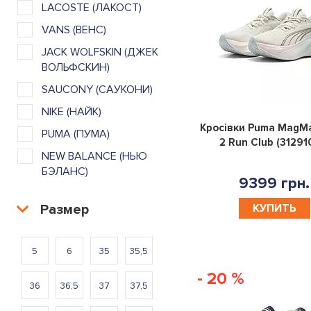
LACOSTE (ЛАКОСТ)
VANS (ВЕНС)
JACK WOLFSKIN (ДЖЕК
ВОЛЬФСКИН)
SAUCONY (САУКОНИ)
NIKE (НАЙК)
Кросівки Puma MagMa
PUMA (ПУМА)
2 Run Club (31291
NEW BALANCE (НЬЮ
БЭЛАНС)
9399 грн.
Размер
КУПИТЬ
5
6
35
35,5
- 20 %
36
36,5
37
37,5