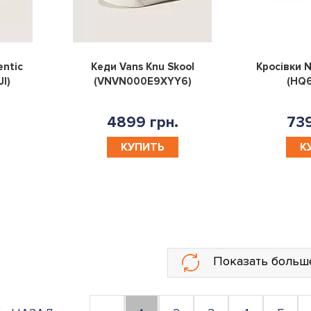
0
0
entic
Кеди Vans Knu Skool
Кросівки N
I)
(VNVN000E9XYY6)
(HQ
4899 грн.
739
КУПИТЬ
К
Показать больш