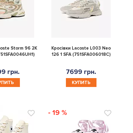
0
0
oste Storm 96 2K
Кросівки Lacoste L003 Neo
(751SFA0046UH1)
126 1 SFA (751SFA006018C)
9 грн.
7699 грн.
УПИТЬ
КУПИТЬ
- 19 %