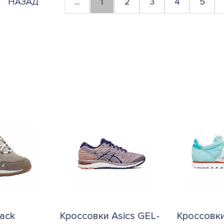
НАЗАД
...
1
2
3
4
5
ack
Кроссовки Asics GEL-
Кроссовк