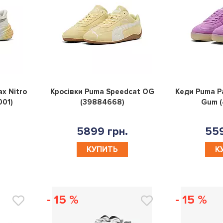
0
0
x Nitro
Кросівки Puma Speedcat OG
Кеди Puma P
001)
(39884668)
Gum (
5899 грн.
559
КУПИТЬ
К
- 15 %
- 15 %