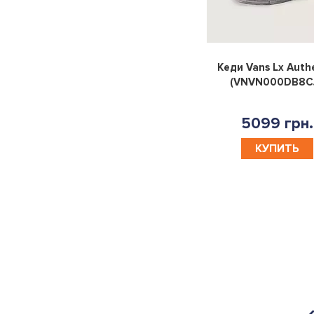
38
38,5
39
39,5
Кеди Vans Lx Auth
40
40,5
41
41,5
(VNVN000DB8CJ
42
42,5
43
44
5099 грн.
45
46
47
5.5
КУПИТЬ
4.5
6.5
44.5
38.5
40.5
37.5
42.5
36.5
35.5
41.5
39.5
5
6
35
35,5