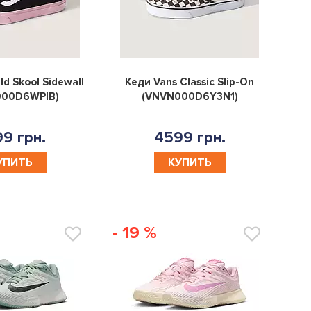
0
0
ld Skool Sidewall
Кеди Vans Classic Slip-On
000D6WPIB)
(VNVN000D6Y3N1)
9 грн.
4599 грн.
УПИТЬ
КУПИТЬ
- 19 %