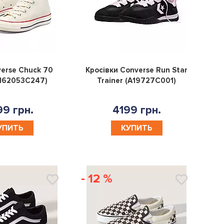
0
0
erse Chuck 70
Кросівки Converse Run Star
(162053C247)
Trainer (A19727C001)
9 грн.
4199 грн.
УПИТЬ
КУПИТЬ
- 12 %