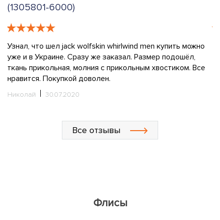
(1305801-6000)
(
е
Узнал, что шел jack wolfskin whirlwind men купить можно
З
ды
уже и в Украине. Сразу же заказал. Размер подошёл,
г
 а
ткань прикольная, молния с прикольным хвостиком. Все
в
нравится. Покупкой доволен.
эт
вы
Николай
30.07.2020
с
с
ш
Все отзывы
Пе
Флисы