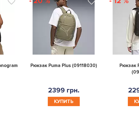
- 20 %
- 12 %
0
0
onogram
Рюкзак Puma Plus (09118030)
Рюкзак P
(09
2399 грн.
229
КУПИТЬ
К