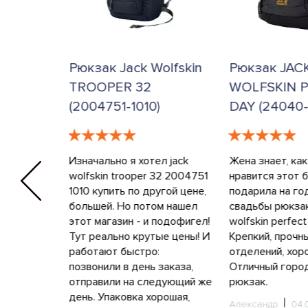
S
Рюкзак Jack Wolfskin
Рюкзак JAC
58101)
TROOPER 32
WOLFSKIN 
(2004751-1010)
DAY (24040-
тим летом
кзак
Изначально я хотел jack
Жена знает, ка
е, без
wolfskin trooper 32 2004751
нравится этот б
,
1010 купить по другой цене,
подарила на г
се
большей. Но потом нашел
свадьбы рюкзак
к нам
этот магазин - и подофигел!
wolfskin perfect
сь, но там
Тут реально крутые цены! И
Крепкий, прочн
зяли два
работают быстро:
отделений, хор
личаем
позвонили в день заказа,
Отличный горо
 по
отправили на следующий же
рюкзак.
одит и
день. Упаковка хорошая,
Александр
04.
альный