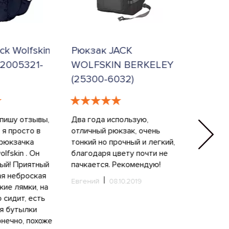
ck Wolfskin
Рюкзак JACK
Сумка-р
2005321-
WOLFSKIN BERKELEY
Wolfski
(25300-6032)
(200400
 пишу отзывы,
Два года использую,
Ну, что ска
 я просто в
отличный рюкзак, очень
сумка рюкз
 рюкзачка
тонкий но прочный и легкий,
разочаров
olfskin . Он
благодаря цвету почти не
этого лет
ный! Приятный
пачкается. Рекомендую!
выглядит 
ая неброская
мужу. Ему 
Евгений
08.10.2019
кие лямки, на
что я ниче
 сидит, есть
девочки! 
я бутылки
Лидия
20
онечно, похоже