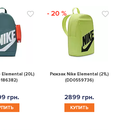
- 20 %
0
0
 Elemental (20L)
Рюкзак Nike Elemental (21L)
4186382)
(DD0559736)
9 грн.
2899 грн.
УПИТЬ
КУПИТЬ