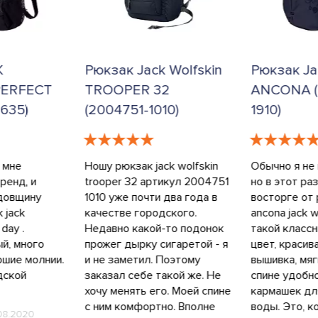
K
Рюкзак Jack Wolfskin
Рюкзак Ja
PERFECT
TROOPER 32
ANCONA (
635)
(2004751-1010)
1910)
к мне
Ношу рюкзак jack wolfskin
Обычно я не
ренд, и
trooper 32 артикул 2004751
но в этот раз
одовщину
1010 уже почти два года в
восторге от
 jack
качестве городского.
ancona jack w
 day .
Недавно какой-то подонок
такой класс
ый, много
прожег дырку сигаретой - я
цвет, красив
ошие молнии.
и не заметил. Поэтому
вышивка, мяг
дской
заказал себе такой же. Не
спине удобно
хочу менять его. Моей спине
кармашек дл
с ним комфортно. Вполне
воды. Это, к
08.2020