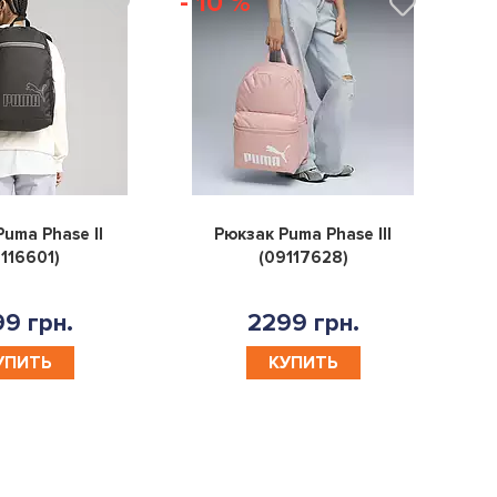
- 10 %
0
0
uma Phase II
Рюкзак Puma Phase III
116601)
(09117628)
9 грн.
2299 грн.
УПИТЬ
КУПИТЬ