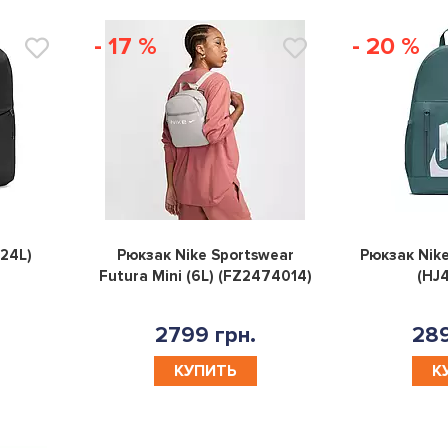
- 17 %
- 20 %
0
0
(24L)
Рюкзак Nike Sportswear
Рюкзак Nike
Futura Mini (6L) (FZ2474014)
(HJ
2799 грн.
289
КУПИТЬ
К