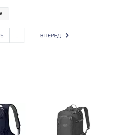
е
5
...
ВПЕРЕД