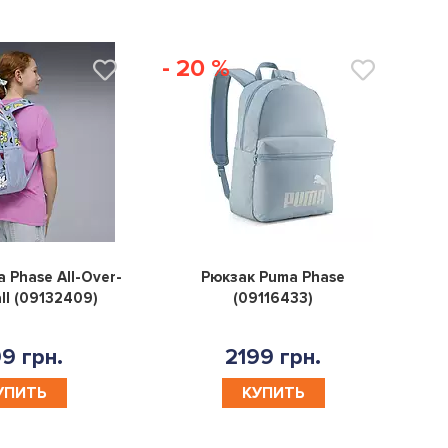
- 20 %
0
0
 Phase All-Over-
Рюкзак Puma Phase
all (09132409)
(09116433)
9 грн.
2199 грн.
УПИТЬ
КУПИТЬ