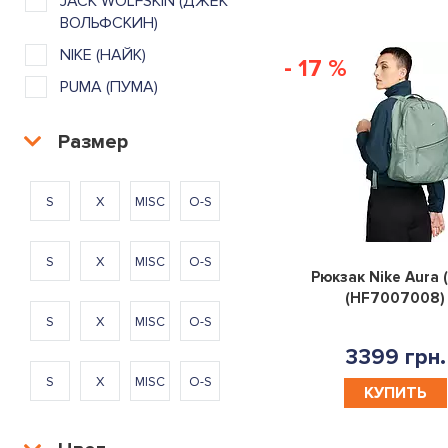
JACK WOLFSKIN (ДЖЕК
ВОЛЬФСКИН)
NIKE (НАЙК)
- 17 %
PUMA (ПУМА)
Размер
S
X
MISC
O-S
S
X
MISC
O-S
Рюкзак Nike Aura 
(HF7007008)
S
X
MISC
O-S
3399 грн.
S
X
MISC
O-S
КУПИТЬ