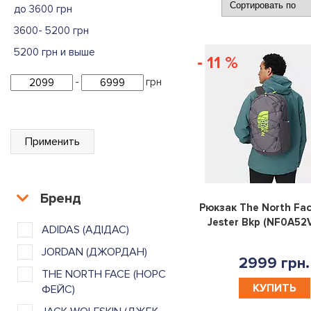
до 3600 грн
3600- 5200 грн
5200 грн и выше
- 11 %
-
грн
Применить
Бренд
Рюкзак The North Fac
Jester Bkp (NF0A52
ADIDAS (АДІДАС)
JORDAN (ДЖОРДАН)
2999 грн.
THE NORTH FACE (НОРС
КУПИТЬ
ФЕЙС)