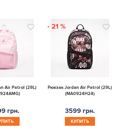
- 21 %
0
0
n Air Patrol (29L)
Рюкзак Jordan Air Patrol (29L)
0924AMG)
(MA0924H24)
9 грн.
3599 грн.
УПИТЬ
КУПИТЬ