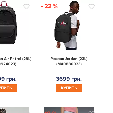
- 22 %
0
0
n Air Patrol (29L)
Рюкзак Jordan (23L)
0924023)
(MA0880023)
9 грн.
3699 грн.
УПИТЬ
КУПИТЬ