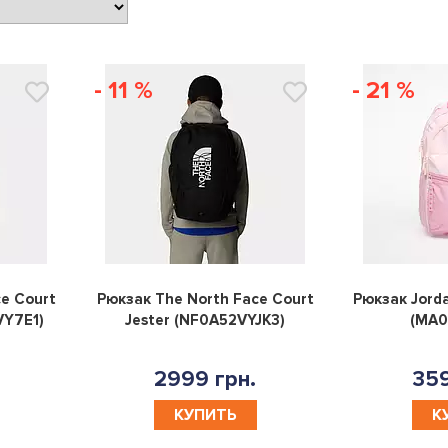
- 11 %
- 21 %
0
0
e Court
Рюкзак The North Face Court
Рюкзак Jorda
VY7E1)
Jester (NF0A52VYJK3)
(MA
2999 грн.
359
КУПИТЬ
К