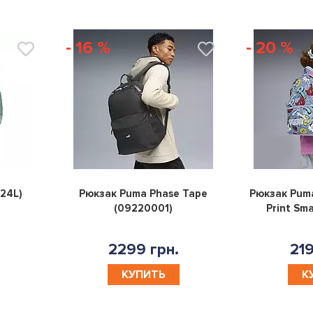
- 16 %
- 20 %
0
0
(24L)
Рюкзак Puma Phase Tape
Рюкзак Puma
(09220001)
Print Sm
2299 грн.
219
КУПИТЬ
К