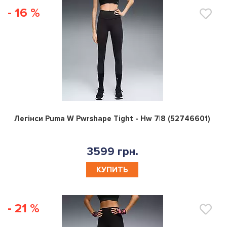
- 16 %
0
Легінси Puma W Pwrshape Tight - Hw 7|8 (52746601)
3599 грн.
КУПИТЬ
- 21 %