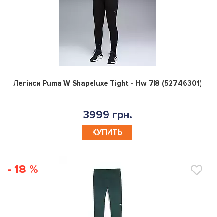
0
Легінси Puma W Shapeluxe Tight - Hw 7|8 (52746301)
3999 грн.
КУПИТЬ
- 18 %