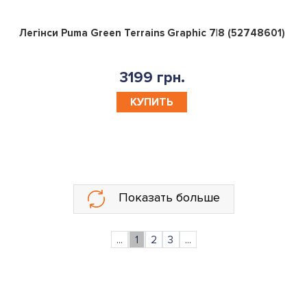
0
Легінси Puma Green Terrains Graphic 7|8 (52748601)
3199 грн.
КУПИТЬ
Показать больше
...
1
2
3
...