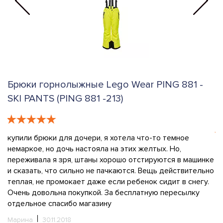
81 -
Брюки горнолыжные HI-TEC DARIN JRB
(DARIN JRB-IRON GATE MELANGE/MICRO
CHIP)
ое
Выбрали брюки сыну через интернет. С размером ср
 машинке
не угадали, спасибо менеджеру, проконсультировал,
вительно
объяснил все. посылку получили довольно быстро.
 снегу.
Штанишками сын доволен, действительно теплые,
ылку
непромокаемые, все швы с защитой
Светлана
30.11.2018