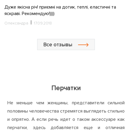
Дуже якісна річ! приємні на дотик, теплі, еластичні та
К
яскраві. Рекомендую!))))
д
п
Олександра
17.09.2018
Л
Все отзывы
Перчатки
Не меньше чем женщины, представители сильной
половины человечества стремятся выглядеть стильно
и опрятно. А если речь идет о таком аксессуаре как
перчатки, здесь добавляется еще и отличная